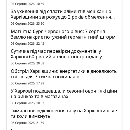
07 Серпня 2026, 10:59
За ухилення від сплати аліментів мешканцю
Харківщини загрожує до 2 років обмеження
волі
06 Серпня 2026, 23:30
Магнітна буря червоного рівня: 7 серпня
Землю накриє потужний геомагнітний шторм
06 Серпня 2026, 22:42
Сутичка під час перевірки документів: у
Харкові 60-річний чоловік постраждав у
конфлікті з ТЦК
06 Серпня 2026, 20:38
Обстріл Харківщини: енергетики відновлюють
світло для 7 тисяч споживачів
06 Серпня 2026, 17:28
У Харкові подешевшали сезонні овочі: які ціни
на ринках та в магазинах
06 Серпня 2026, 10:53
Тимчасове відключення газу на Харківщині: де
та коли вимкнуть
05 Серпня 2026, 21:59