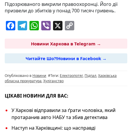
Підозрюваного викрили правоохоронці. Його дії
призвели до збитків у понад 700 тисяч гривень.
F
T
W
Vi
X
C
a
el
h
b
o
c
e
at
er
p
Новини Харкова в Telegram →
e
g
s
y
Читайте Шо?!Новини в Facebook →
b
ra
A
Li
o
m
p
n
Опубліковано в
Новини
#Теги:
Електропотяг
,
Підпал
,
Харківська
o
p
k
обласна прокуратура
,
Хуліганство
k
ЦІКАВІ НОВИНИ ДЛЯ ВАС:
У Харкові відправили за ґрати чоловіка, який
протаранив авто НАБУ та збив детектива
Наступ на Харківщині: що насправді