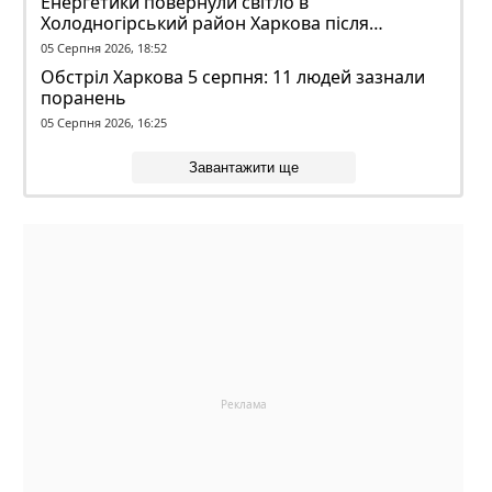
Енергетики повернули світло в
Холодногірський район Харкова після
ворожого обстрілу
05 Серпня 2026, 18:52
Обстріл Харкова 5 серпня: 11 людей зазнали
поранень
05 Серпня 2026, 16:25
Завантажити ще