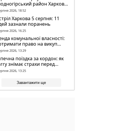
лодногірський район Харкова
ля ворожого обстрілу
ерпня 2026, 18:52
тріл Харкова 5 серпня: 11
дей зазнали поранень
ерпня 2026, 16:25
нда комунальної власності:
отримати право на викуп
єкта
ерпня 2026, 13:29
печна поїздка за кордон: як
rry знімає страхи перед
вгою дорогою
ерпня 2026, 13:25
Завантажити ще