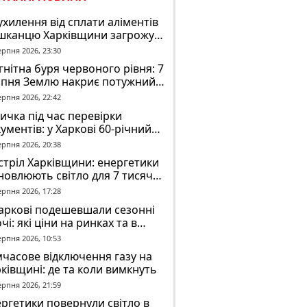
ухилення від сплати аліментів
шканцю Харківщини загрожує
2 років обмеження волі
ерпня 2026, 23:30
нітна буря червоного рівня: 7
рпня Землю накриє потужний
омагнітний шторм
ерпня 2026, 22:42
ичка під час перевірки
ументів: у Харкові 60-річний
овік постраждав у конфлікті з
ерпня 2026, 20:38
К
тріл Харківщини: енергетики
новлюють світло для 7 тисяч
оживачів
ерпня 2026, 17:28
аркові подешевшали сезонні
чі: які ціни на ринках та в
газинах
ерпня 2026, 10:53
часове відключення газу на
ківщині: де та коли вимкнуть
ерпня 2026, 21:59
ргетики повернули світло в