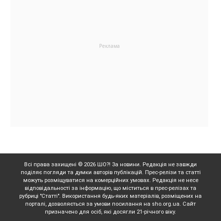
Всі права захищені © 2026 ШО?! За новини. Редакція не завжди
поділяє погляди та думки авторів публікацій. Прес-релізи та статті
можуть розміщуватися на комерційних умовах. Редакція не несе
відповідальності за інформацію, що міститься в прес-релізах та
рубриці "Статті". Використання будь-яких матеріалів, розміщених на
порталі, дозволяється за умови посилання на sho.org.ua. Сайт
призначено для осіб, які досягли 21-річного віку.