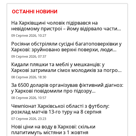
ОСТАННІ НОВИНИ
На Харківщині чоловік підірвався на
невідомому пристрої – йому відірвало частину
руки
09 Серпня 2026, 10:27
Росіяни обстріляли сусідні багатоповерхівки у
Харкові: зруйновано верхні поверхи, люди
заблоковані
09 Серпня 2026, 07:37
Кидали пляшки та меблі у мешканців: у
Харкові затримали сімох молодиків за погром
у гуртожитку
08 Серпня 2026, 18:30
За 6500 доларів організував фіктивний діагноз:
у Харкові повідомили про підозру
ексзавідувачу психлікарні
08 Серпня 2026, 10:57
Чемпіонат Харківської області з футболу:
розклад матчів 13-го туру на 8 серпня
07 Серпня 2026, 23:23
Нові ціни на воду в Харкові: скільки
платитимуть містяни з 1 жовтня