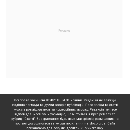
Всі права захищені © 2026 ШО?! За новини. Редакція не завжди
поділяє погляди та думки авторів публікацій. Прес-релізи та статті
можуть розміщуватися на комерційних умовах. Редакція не несе
відповідальності за інформацію, що міститься в прес-релізах та
рубриці "Статті". Використання будь-яких матеріалів, розміщених на
порталі, дозволяється за умови посилання на sho.org.ua. Сайт
призначено для осіб, які досягли 21-річного віку.