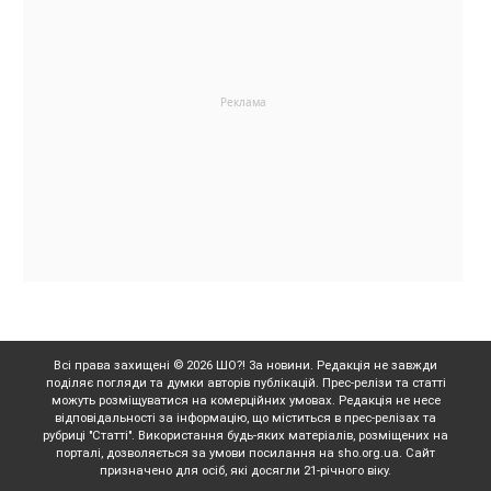
Всі права захищені © 2026 ШО?! За новини. Редакція не завжди
поділяє погляди та думки авторів публікацій. Прес-релізи та статті
можуть розміщуватися на комерційних умовах. Редакція не несе
відповідальності за інформацію, що міститься в прес-релізах та
рубриці "Статті". Використання будь-яких матеріалів, розміщених на
порталі, дозволяється за умови посилання на sho.org.ua. Сайт
призначено для осіб, які досягли 21-річного віку.