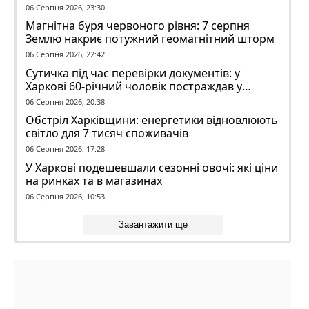
волі
06 Серпня 2026, 23:30
Магнітна буря червоного рівня: 7 серпня
Землю накриє потужний геомагнітний шторм
06 Серпня 2026, 22:42
Сутичка під час перевірки документів: у
Харкові 60-річний чоловік постраждав у
конфлікті з ТЦК
06 Серпня 2026, 20:38
Обстріл Харківщини: енергетики відновлюють
світло для 7 тисяч споживачів
06 Серпня 2026, 17:28
У Харкові подешевшали сезонні овочі: які ціни
на ринках та в магазинах
06 Серпня 2026, 10:53
Завантажити ще