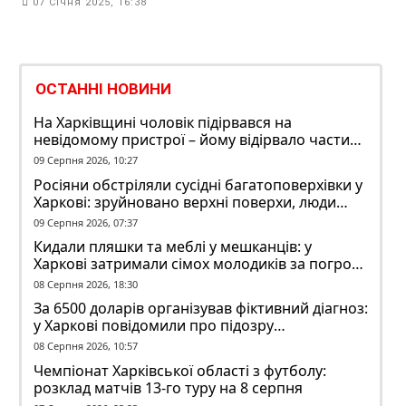
07 Січня 2025, 16:38
ОСТАННІ НОВИНИ
На Харківщині чоловік підірвався на
невідомому пристрої – йому відірвало частину
руки
09 Серпня 2026, 10:27
Росіяни обстріляли сусідні багатоповерхівки у
Харкові: зруйновано верхні поверхи, люди
заблоковані
09 Серпня 2026, 07:37
Кидали пляшки та меблі у мешканців: у
Харкові затримали сімох молодиків за погром
у гуртожитку
08 Серпня 2026, 18:30
За 6500 доларів організував фіктивний діагноз:
у Харкові повідомили про підозру
ексзавідувачу психлікарні
08 Серпня 2026, 10:57
Чемпіонат Харківської області з футболу:
розклад матчів 13-го туру на 8 серпня