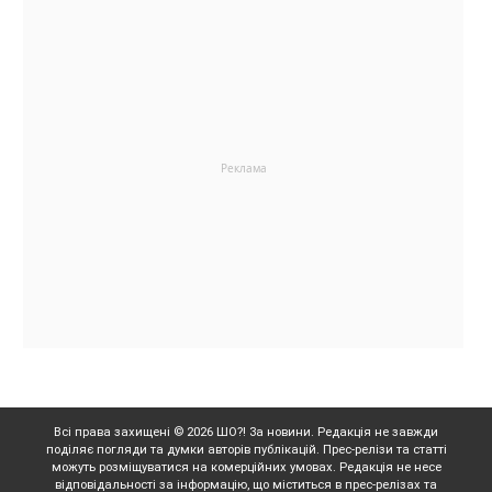
Всі права захищені © 2026 ШО?! За новини. Редакція не завжди
поділяє погляди та думки авторів публікацій. Прес-релізи та статті
можуть розміщуватися на комерційних умовах. Редакція не несе
відповідальності за інформацію, що міститься в прес-релізах та