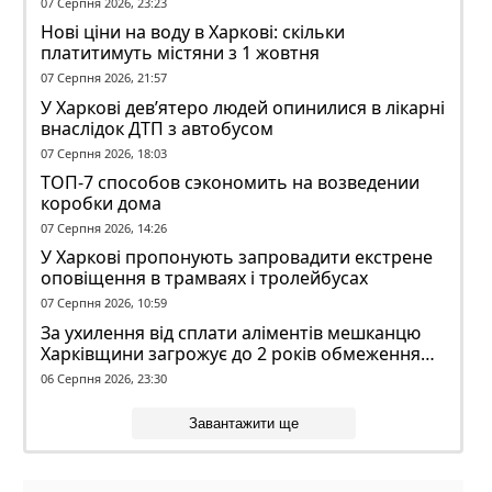
07 Серпня 2026, 23:23
Нові ціни на воду в Харкові: скільки
платитимуть містяни з 1 жовтня
07 Серпня 2026, 21:57
У Харкові дев’ятеро людей опинилися в лікарні
внаслідок ДТП з автобусом
07 Серпня 2026, 18:03
ТОП-7 способов сэкономить на возведении
коробки дома
07 Серпня 2026, 14:26
У Харкові пропонують запровадити екстрене
оповіщення в трамваях і тролейбусах
07 Серпня 2026, 10:59
За ухилення від сплати аліментів мешканцю
Харківщини загрожує до 2 років обмеження
волі
06 Серпня 2026, 23:30
Завантажити ще