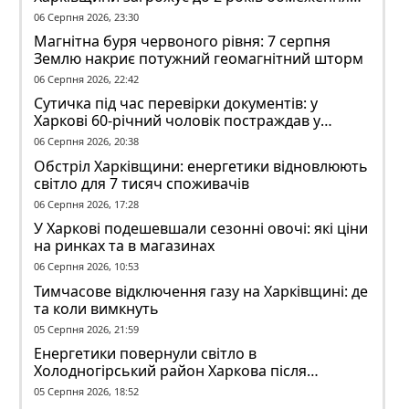
волі
06 Серпня 2026, 23:30
Магнітна буря червоного рівня: 7 серпня
Землю накриє потужний геомагнітний шторм
06 Серпня 2026, 22:42
Сутичка під час перевірки документів: у
Харкові 60-річний чоловік постраждав у
конфлікті з ТЦК
06 Серпня 2026, 20:38
Обстріл Харківщини: енергетики відновлюють
світло для 7 тисяч споживачів
06 Серпня 2026, 17:28
У Харкові подешевшали сезонні овочі: які ціни
на ринках та в магазинах
06 Серпня 2026, 10:53
Тимчасове відключення газу на Харківщині: де
та коли вимкнуть
05 Серпня 2026, 21:59
Енергетики повернули світло в
Холодногірський район Харкова після
ворожого обстрілу
05 Серпня 2026, 18:52