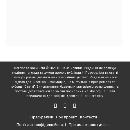
Всі права захищені © 2026 ШО?! За новини. Редакція не завжди
поділяє погляди та думки авторів публікацій. Прес-релізи та статті
можуть розміщуватися на комерційних умовах. Редакція не несе
відповідальності за інформацію, що міститься в прес-релізах та
рубриці "Статті". Використання будь-яких матеріалів, розміщених на
порталі, дозволяється за умови посилання на sho.org.ua. Сайт
призначено для осіб, які досягли 21-річного віку.
Прес-релізи
Про проект
Контакти
Політика конфіденційності
Правила користування