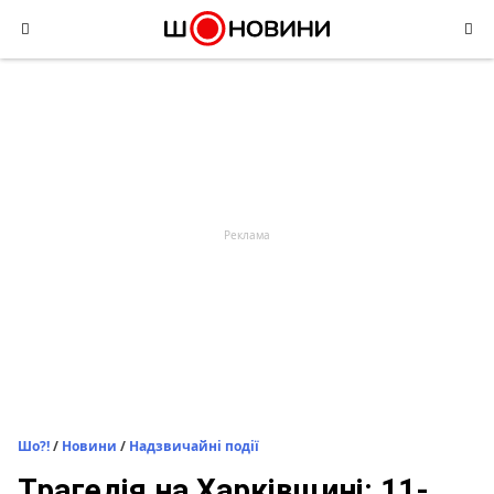
Skip
to
content
Шо?!
/
Новини
/
Надзвичайні події
Трагедія на Харківщині: 11-