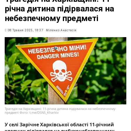
річна дитина підірвалася на
небезпечному предметі
08 Травня 2025, 18:37
Міленко Анастасія
Трагедія на Харківщині: 11-річна дитина підірвалася на небезпечному
предметі Фото: t.me/DSNS_Kharkiv
У селі Зарічне Харківської області 11-річний
хлопчик підірвався на вибухонебезпечному