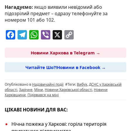
Нагадуємо:
якщо виявили невідомий або
підозрілий предмет – одразу телефонуйте за
номером 101 або 102.
F
T
W
Vi
X
C
a
el
h
b
o
c
e
at
er
p
Новини Харкова в Telegram →
e
g
s
y
Читайте Шо?!Новини в Facebook →
b
ra
A
Li
o
m
p
n
Опубліковано в
Надзвичайні події
#Теги:
Вибух
,
ДСНС у Харківській
o
p
k
області
,
Зарічне
,
Міни
,
Новини Харківської області
,
Новини
Харківщини
,
Підірвався на міні
k
ЦІКАВІ НОВИНИ ДЛЯ ВАС:
Нічна пожежа у Харкові: горіла територія
приватного підприємства