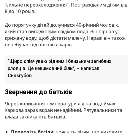
“сильне переохолодження”. Постраждалим дітям від
8 до 10 років.
До порятунку дітей долучився 40-річний чоловік,
який став випадковим свідком події. Він пірнав у
крижану воду, щоб дістати малечу. Наразі він також
перебуває під опікою лікарів.
“Щиро співчуваю рідним і близьким загиблих
хлопців. Це невимовний біль”, – написав
Синєгубов.
Звернення до батьків
Через коливання температури лід на водоймах
Харкова зараз вкрай ненадійний. Рятувальники та
влада закликають батьків:
Проведіть бесіду
: поясніть дітям, що виходити