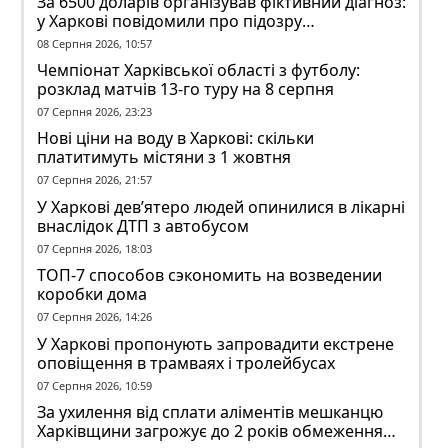
За 6500 доларів організував фіктивний діагноз:
у Харкові повідомили про підозру
ексзавідувачу психлікарні
08 Серпня 2026, 10:57
Чемпіонат Харківської області з футболу:
розклад матчів 13-го туру на 8 серпня
07 Серпня 2026, 23:23
Нові ціни на воду в Харкові: скільки
платитимуть містяни з 1 жовтня
07 Серпня 2026, 21:57
У Харкові дев’ятеро людей опинилися в лікарні
внаслідок ДТП з автобусом
07 Серпня 2026, 18:03
ТОП-7 способов сэкономить на возведении
коробки дома
07 Серпня 2026, 14:26
У Харкові пропонують запровадити екстрене
оповіщення в трамваях і тролейбусах
07 Серпня 2026, 10:59
За ухилення від сплати аліментів мешканцю
Харківщини загрожує до 2 років обмеження