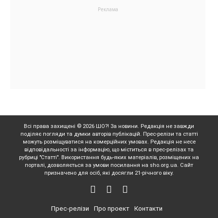
Всі права захищені © 2026 ШО?! За новини. Редакція не завжди
поділяє погляди та думки авторів публікацій. Прес-релізи та статті
можуть розміщуватися на комерційних умовах. Редакція не несе
відповідальності за інформацію, що міститься в прес-релізах та
рубриці "Статті". Використання будь-яких матеріалів, розміщених на
порталі, дозволяється за умови посилання на sho.org.ua. Сайт
призначено для осіб, які досягли 21-річного віку.
Прес-релізи
Про проект
Контакти