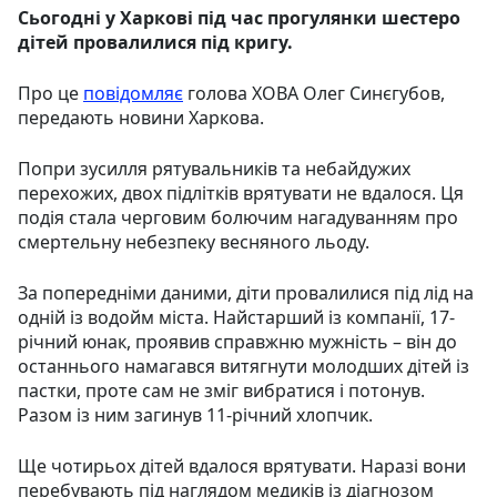
Сьогодні у Харкові під час прогулянки шестеро
дітей провалилися під кригу.
Про це
повідомляє
голова ХОВА Олег Синєгубов,
передають новини Харкова.
Попри зусилля рятувальників та небайдужих
перехожих, двох підлітків врятувати не вдалося. Ця
подія стала черговим болючим нагадуванням про
смертельну небезпеку весняного льоду.
За попередніми даними, діти провалилися під лід на
одній із водойм міста. Найстарший із компанії, 17-
річний юнак, проявив справжню мужність – він до
останнього намагався витягнути молодших дітей із
пастки, проте сам не зміг вибратися і потонув.
Разом із ним загинув 11-річний хлопчик.
Ще чотирьох дітей вдалося врятувати. Наразі вони
перебувають під наглядом медиків із діагнозом