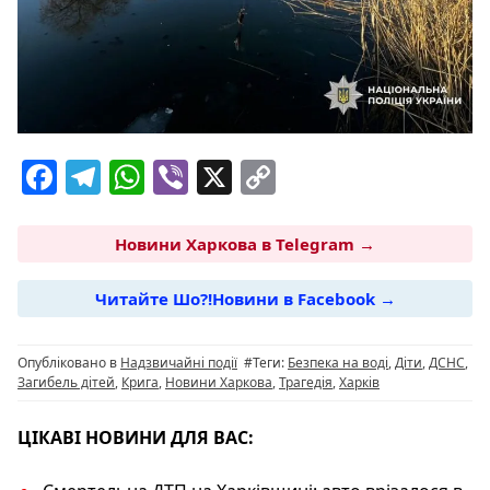
F
T
W
Vi
X
C
a
el
h
b
o
c
e
at
er
p
Новини Харкова в Telegram →
e
g
s
y
Читайте Шо?!Новини в Facebook →
b
ra
A
Li
o
m
p
n
Опубліковано в
Надзвичайні події
#Теги:
Безпека на воді
,
Діти
,
ДСНС
,
o
p
k
Загибель дітей
,
Крига
,
Новини Харкова
,
Трагедія
,
Харків
k
ЦІКАВІ НОВИНИ ДЛЯ ВАС: