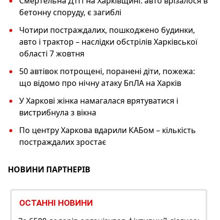
Смертельна ДТП на Харківщині: авто врізалося в
бетонну споруду, є загиблі
Чотири постраждалих, пошкоджено будинки,
авто і трактор – наслідки обстрілів Харківської
області 7 жовтня
50 автівок потрощені, поранені діти, пожежа:
що відомо про нічну атаку БпЛА на Харків
У Харкові жінка намагалася врятуватися і
вистрибнула з вікна
По центру Харкова вдарили КАБом – кількість
постраждалих зростає
НОВИНИ ПАРТНЕРІВ
ОСТАННІ НОВИНИ