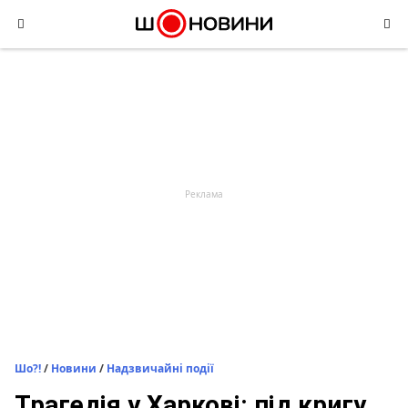
Skip
to
content
Шо?!
/
Новини
/
Надзвичайні події
Трагедія у Харкові: під кригу