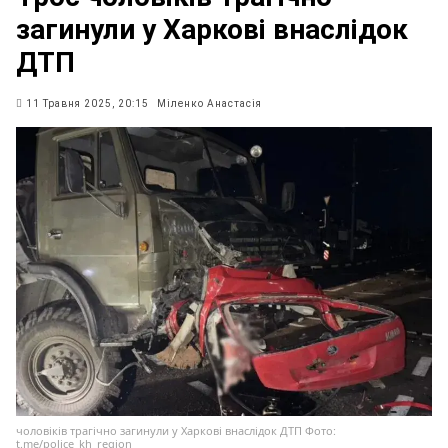
загинули у Харкові внаслідок
ДТП
11 Травня 2025, 20:15
Міленко Анастасія
чоловіків трагічно загинули у Харкові внаслідок ДТП Фото:
t.me/police_kh_region