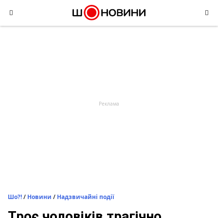
Skip
to
content
Шо?!
/
Новини
/
Надзвичайні події
Троє чоловіків трагічно