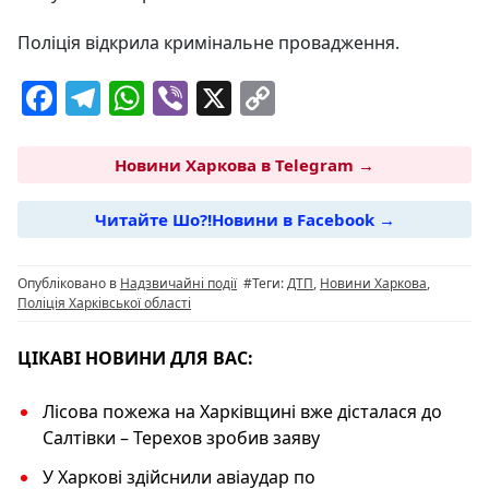
Поліція відкрила кримінальне провадження.
F
T
W
Vi
X
C
a
el
h
b
o
c
e
at
er
p
Новини Харкова в Telegram →
e
g
s
y
Читайте Шо?!Новини в Facebook →
b
ra
A
Li
o
m
p
n
Опубліковано в
Надзвичайні події
#Теги:
ДТП
,
Новини Харкова
,
o
p
k
Поліція Харківської області
k
ЦІКАВІ НОВИНИ ДЛЯ ВАС:
Лісова пожежа на Харківщині вже дісталася до
Салтівки – Терехов зробив заяву
У Харкові здійснили авіаудар по