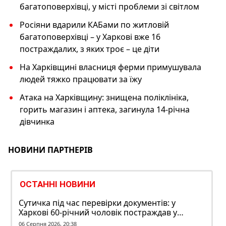
багатоповерхівці, у місті проблеми зі світлом
Росіяни вдарили КАБами по житловій
багатоповерхівці – у Харкові вже 16
постраждалих, з яких троє – це діти
На Харківщині власниця ферми примушувала
людей тяжко працювати за їжу
Атака на Харківщину: знищена поліклініка,
горить магазин і аптека, загинула 14-річна
дівчинка
НОВИНИ ПАРТНЕРІВ
ОСТАННІ НОВИНИ
Сутичка під час перевірки документів: у
Харкові 60-річний чоловік постраждав у
конфлікті з ТЦК
06 Серпня 2026, 20:38