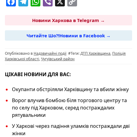
F
T
W
Vi
X
C
a
el
h
b
o
c
e
at
er
p
Новини Харкова в Telegram →
e
g
s
y
Читайте Шо?!Новини в Facebook →
b
ra
A
Li
o
m
p
n
Опубліковано в
Надзвичайні події
#Теги:
ДТП Харківщина
,
Поліція
o
p
k
Харківської області
,
Чугуївський район
k
ЦІКАВІ НОВИНИ ДЛЯ ВАС:
Окупанти обстріляли Харківщину та вбили жінку
Ворог влучив бомбою біля торгового центру та
по селу під Харковом, серед постраждалих
рятувальники
У Харкові через падіння уламків постраждали дві
жінки