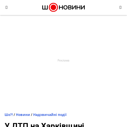
Skip
to
content
Шо?!
/
Новини
/
Надзвичайні події
У ДТП на Харківщині