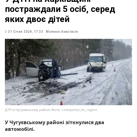
постраждали 5 осіб, серед
яких двоє дітей
21 Січня 2024, 17:33
Міленко Анастасія
ДТП в Чугуєвському районі Фото: t.me/police_kh_region
У Чугуєвському районі зіткнулися два
автомобілі.