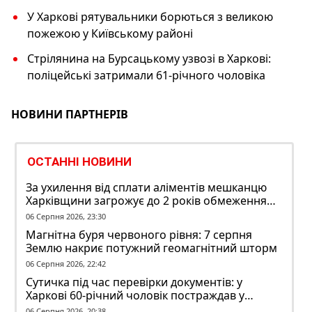
У Харкові рятувальники борються з великою
пожежою у Київському районі
Стрілянина на Бурсацькому узвозі в Харкові:
поліцейські затримали 61-річного чоловіка
НОВИНИ ПАРТНЕРІВ
ОСТАННІ НОВИНИ
За ухилення від сплати аліментів мешканцю
Харківщини загрожує до 2 років обмеження
волі
06 Серпня 2026, 23:30
Магнітна буря червоного рівня: 7 серпня
Землю накриє потужний геомагнітний шторм
06 Серпня 2026, 22:42
Сутичка під час перевірки документів: у
Харкові 60-річний чоловік постраждав у
конфлікті з ТЦК
06 Серпня 2026, 20:38