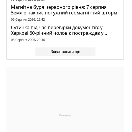
Магнітна буря червоного рівня: 7 серпня
Землю накриє потужний геомагнітний шторм
06 Серпня 2026, 22:42
Сутичка під час перевірки документів: у
Харкові 60-річний чоловік постраждав у
конфлікті з ТЦК
06 Серпня 2026, 20:38
Завантажити ще