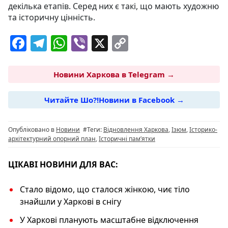
декілька етапів. Серед них є такі, що мають художню
та історичну цінність.
F
T
W
Vi
X
C
a
el
h
b
o
c
e
at
er
p
Новини Харкова в Telegram →
e
g
s
y
Читайте Шо?!Новини в Facebook →
b
ra
A
Li
o
m
p
n
Опубліковано в
Новини
#Теги:
Відновлення Харкова
,
Ізюм
,
Історико-
o
p
k
архітектурний опорний план
,
Історичні памʼятки
k
ЦІКАВІ НОВИНИ ДЛЯ ВАС:
Стало відомо, що сталося жінкою, чиє тіло
знайшли у Харкові в снігу
У Харкові планують масштабне відключення