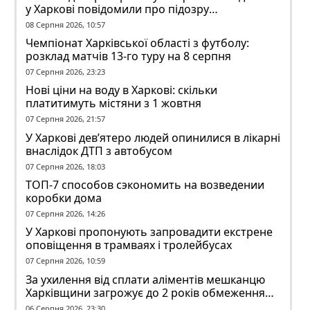
у Харкові повідомили про підозру
ексзавідувачу психлікарні
08 Серпня 2026, 10:57
Чемпіонат Харківської області з футболу:
розклад матчів 13-го туру на 8 серпня
07 Серпня 2026, 23:23
Нові ціни на воду в Харкові: скільки
платитимуть містяни з 1 жовтня
07 Серпня 2026, 21:57
У Харкові дев’ятеро людей опинилися в лікарні
внаслідок ДТП з автобусом
07 Серпня 2026, 18:03
ТОП-7 способов сэкономить на возведении
коробки дома
07 Серпня 2026, 14:26
У Харкові пропонують запровадити екстрене
оповіщення в трамваях і тролейбусах
07 Серпня 2026, 10:59
За ухилення від сплати аліментів мешканцю
Харківщини загрожує до 2 років обмеження
волі
06 Серпня 2026, 23:30