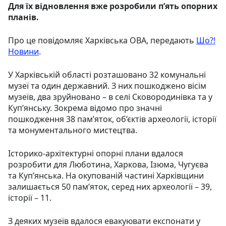
Для їх відновлення вже розробили пʼять опорних
планів.
Про це повідомляє Харківська ОВА, передають
Шо?!
Новини
.
У Харківській області розташовано 32 комунальні
музеї та один державний. З них пошкоджено вісім
музеїв, два зруйновано – в селі Сковородинівка та у
Куп’янську. Зокрема відомо про значні
пошкодження 38 пам’яток, об’єктів археології, історії
та монументального мистецтва.
Історико-архітектурні опорні плани вдалося
розробити для Люботина, Харкова, Ізюма, Чугуєва
та Куп’янська. На окупованій частині Харківщини
залишається 50 пам’яток, серед них археології – 39,
історії – 11.
З деяких музеїв вдалося евакуювати експонати у