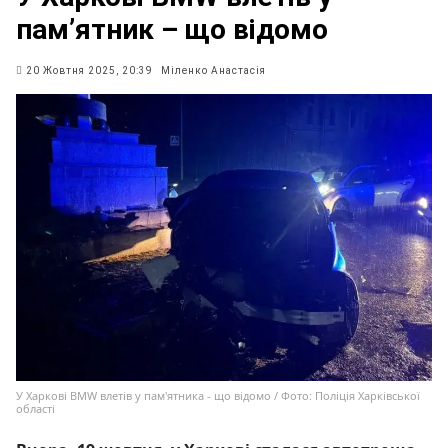
пам’ятник – що відомо
20 Жовтня 2025, 20:39
Міленко Анастасія
У Харкові BMW влетів у пам'ятника - що відомо / Фото: Поліція Харківської
області