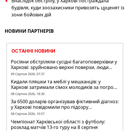
Внаслідок обстрілу, у Харкові постраждала
будівля, куди зоозахисники привозять цуценят із
зони бойових дій
НОВИНИ ПАРТНЕРІВ
ОСТАННІ НОВИНИ
Росіяни обстріляли сусідні багатоповерхівки у
Харкові: зруйновано верхні поверхи, люди
заблоковані
09 Серпня 2026, 07:37
Кидали пляшки та меблі у мешканців: у
Харкові затримали сімох молодиків за погром
у гуртожитку
08 Серпня 2026, 18:30
За 6500 доларів організував фіктивний діагноз:
у Харкові повідомили про підозру
ексзавідувачу психлікарні
08 Серпня 2026, 10:57
Чемпіонат Харківської області з футболу:
розклад матчів 13-го туру на 8 серпня