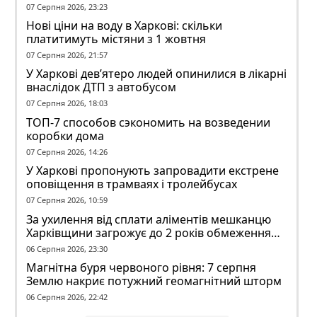
07 Серпня 2026, 23:23
Нові ціни на воду в Харкові: скільки
платитимуть містяни з 1 жовтня
07 Серпня 2026, 21:57
У Харкові дев’ятеро людей опинилися в лікарні
внаслідок ДТП з автобусом
07 Серпня 2026, 18:03
ТОП-7 способов сэкономить на возведении
коробки дома
07 Серпня 2026, 14:26
У Харкові пропонують запровадити екстрене
оповіщення в трамваях і тролейбусах
07 Серпня 2026, 10:59
За ухилення від сплати аліментів мешканцю
Харківщини загрожує до 2 років обмеження
волі
06 Серпня 2026, 23:30
Магнітна буря червоного рівня: 7 серпня
Землю накриє потужний геомагнітний шторм
06 Серпня 2026, 22:42