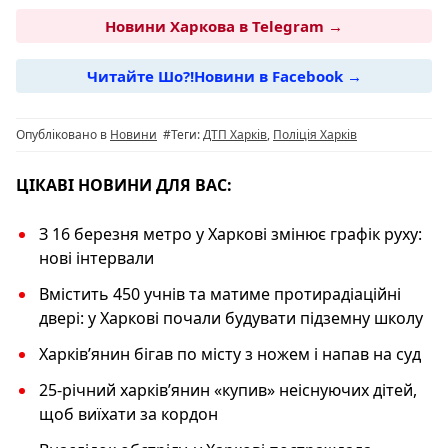
c
e
at
er
p
Новини Харкова в Telegram →
e
g
s
y
Читайте Шо?!Новини в Facebook →
b
ra
A
Li
o
m
p
n
Опубліковано в
Новини
#Теги:
ДТП Харків
,
Поліція Харків
o
p
k
k
ЦІКАВІ НОВИНИ ДЛЯ ВАС:
З 16 березня метро у Харкові змінює графік руху:
нові інтервали
Вмістить 450 учнів та матиме протирадіаційні
двері: у Харкові почали будувати підземну школу
Харків’янин бігав по місту з ножем і напав на суд
25-річний харківʼянин «купив» неіснуючих дітей,
щоб виїхати за кордон