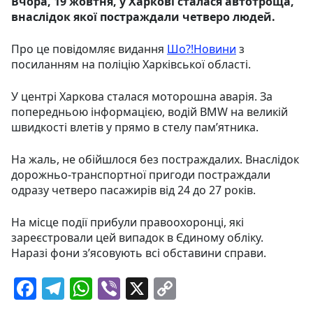
Вчора, 19 жовтня, у Харкові сталася автотроща,
внаслідок якої постраждали четверо людей.
Про це повідомляє видання
Шо?!Новини
з
посиланням на поліцію Харківської області.
У центрі Харкова сталася моторошна аварія. За
попередньою інформацією, водій BMW на великій
швидкості влетів у прямо в стелу пам’ятника.
На жаль, не обійшлося без постраждалих. Внаслідок
дорожньо-транспортної пригоди постраждали
одразу четверо пасажирів від 24 до 27 років.
На місце події прибули правоохоронці, які
зареєстровали цей випадок в Єдиному обліку.
Наразі фони з’ясовують всі обставини справи.
F
T
W
Vi
X
C
a
el
h
b
o