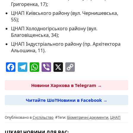
Григоренка, 17);
ЦНАП Київського району (вул. Чернишевська,
55);
ЦНАП Холодногірського району (вул.
Благовіщенська, 34);
ЦНАП Індустріального району (пр. Архітектора
Альошина, 11).
F
T
W
Vi
X
C
a
el
h
b
o
c
e
at
er
p
Новини Харкова в Telegram →
e
g
s
y
Читайте Шо?!Новини в Facebook →
b
ra
A
Li
o
m
p
n
Опубліковано в
Суспільство
#Теги:
Біометричні документи
,
ЦНАП
o
p
k
ЦІКАВІ НОВИНИ ДЛЯ ВАС: