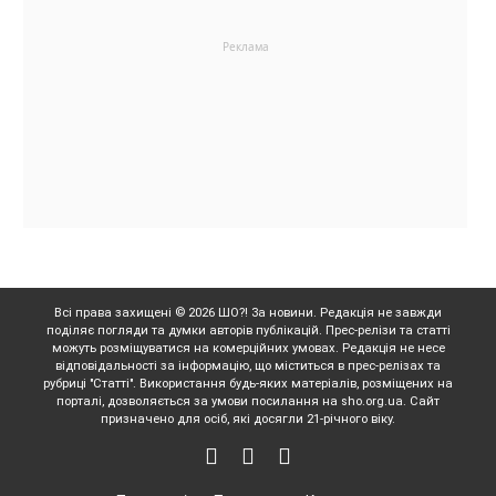
Всі права захищені © 2026 ШО?! За новини. Редакція не завжди
поділяє погляди та думки авторів публікацій. Прес-релізи та статті
можуть розміщуватися на комерційних умовах. Редакція не несе
відповідальності за інформацію, що міститься в прес-релізах та
рубриці "Статті". Використання будь-яких матеріалів, розміщених на
порталі, дозволяється за умови посилання на sho.org.ua. Сайт
призначено для осіб, які досягли 21-річного віку.