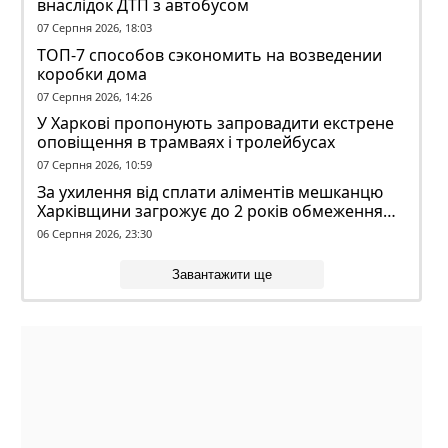
внаслідок ДТП з автобусом
07 Серпня 2026, 18:03
ТОП-7 способов сэкономить на возведении
коробки дома
07 Серпня 2026, 14:26
У Харкові пропонують запровадити екстрене
оповіщення в трамваях і тролейбусах
07 Серпня 2026, 10:59
За ухилення від сплати аліментів мешканцю
Харківщини загрожує до 2 років обмеження
волі
06 Серпня 2026, 23:30
Завантажити ще