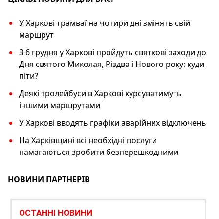
k
У Харкові трамваї на чотири дні змінять свій
маршрут
З 6 грудня у Харкові пройдуть святкові заходи до
Дня святого Миколая, Різдва і Нового року: куди
піти?
Деякі тролейбуси в Харкові курсуватимуть
іншими маршрутами
У Харкові вводять графіки аварійних відключень
На Харківщині всі необхідні послуги
намагаються зробити безперешкодними
НОВИНИ ПАРТНЕРІВ
ОСТАННІ НОВИНИ