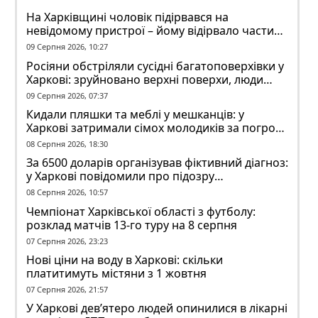
На Харківщині чоловік підірвався на
невідомому пристрої – йому відірвало частину
руки
09 Серпня 2026, 10:27
Росіяни обстріляли сусідні багатоповерхівки у
Харкові: зруйновано верхні поверхи, люди
заблоковані
09 Серпня 2026, 07:37
Кидали пляшки та меблі у мешканців: у
Харкові затримали сімох молодиків за погром
у гуртожитку
08 Серпня 2026, 18:30
За 6500 доларів організував фіктивний діагноз:
у Харкові повідомили про підозру
ексзавідувачу психлікарні
08 Серпня 2026, 10:57
Чемпіонат Харківської області з футболу:
розклад матчів 13-го туру на 8 серпня
07 Серпня 2026, 23:23
Нові ціни на воду в Харкові: скільки
платитимуть містяни з 1 жовтня
07 Серпня 2026, 21:57
У Харкові дев’ятеро людей опинилися в лікарні