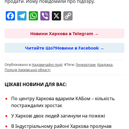
продати. Йому повідомили про підозру.
F
T
W
Vi
X
C
a
el
h
b
o
c
e
at
er
p
Новини Харкова в Telegram →
e
g
s
y
Читайте Шо?!Новини в Facebook →
b
ra
A
Li
o
m
p
n
Опубліковано в
Надзвичайні події
#Теги:
Генератори
,
Крадіжка
,
o
p
k
Поліція Харківської області
k
ЦІКАВІ НОВИНИ ДЛЯ ВАС:
По центру Харкова вдарили КАБом – кількість
постраждалих зростає
У Харкові двоє людей загинули на пожежі
В Індустріальному районі Харкова пролунав