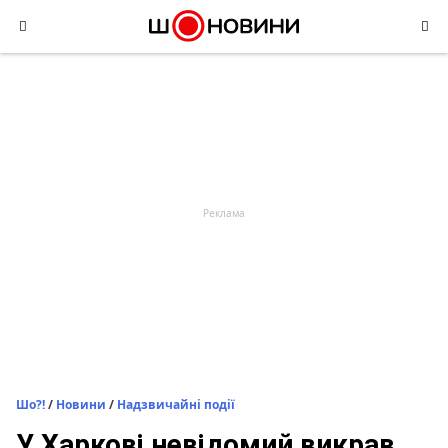
Skip
to
content
Шо?!
/
Новини
/
Надзвичайні події
У Харкові невідомий викрав