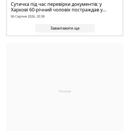
Сутичка під час перевірки документів: у
Харкові 60-річний чоловік постраждав у
конфлікті з ТЦК
06 Серпня 2026, 20:38
Завантажити ще