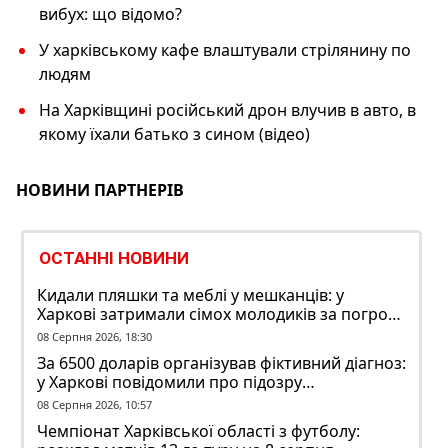
вибух: що відомо?
У харківському кафе влаштували стрілянину по
людям
На Харківщині російський дрон влучив в авто, в
якому їхали батько з сином (відео)
НОВИНИ ПАРТНЕРІВ
ОСТАННІ НОВИНИ
Кидали пляшки та меблі у мешканців: у
Харкові затримали сімох молодиків за погром
у гуртожитку
08 Серпня 2026, 18:30
За 6500 доларів організував фіктивний діагноз:
у Харкові повідомили про підозру
ексзавідувачу психлікарні
08 Серпня 2026, 10:57
Чемпіонат Харківської області з футболу: