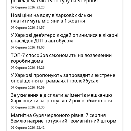
розклад матчів 13-го туру на 8 серпня
07 Серпня 2026, 23:23
Нові ціни на воду в Харкові: скільки
платитимуть містяни з 1 жовтня
07 Серпня 2026, 21:57
У Харкові дев’ятеро людей опинилися в лікарні
внаслідок ДТП з автобусом
07 Серпня 2026, 18:03
ТОП-7 способов сэкономить на возведении
коробки дома
07 Серпня 2026, 14:26
У Харкові пропонують запровадити екстрене
оповіщення в трамваях і тролейбусах
07 Серпня 2026, 10:59
За ухилення від сплати аліментів мешканцю
Харківщини загрожує до 2 років обмеження
волі
06 Серпня 2026, 23:30
Магнітна буря червоного рівня: 7 серпня
Землю накриє потужний геомагнітний шторм
06 Серпня 2026, 22:42