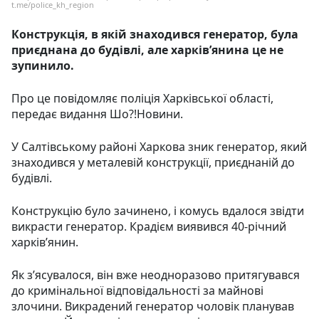
t.me/police_kh_region
Конструкція, в якій знаходився генератор, була
приєднана до будівлі, але харківʼянина це не
зупинило.
Про це повідомляє поліція Харківської області,
передає видання Шо?!Новини.
У Салтівському районі Харкова зник генератор, який
знаходився у металевій конструкції, приєднаній до
будівлі.
Конструкцію було зачинено, і комусь вдалося звідти
викрасти генератор. Крадієм виявився 40-річний
харківʼянин.
Як зʼясувалося, він вже неодноразово притягувався
до кримінальної відповідальності за майнові
злочини. Викрадений генератор чоловік планував