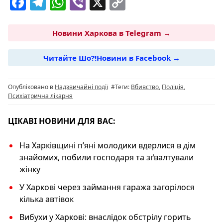
F
T
W
Vi
X
C
a
el
h
b
o
c
e
at
er
p
Новини Харкова в Telegram →
e
g
s
y
Читайте Шо?!Новини в Facebook →
b
ra
A
Li
o
m
p
n
Опубліковано в
Надзвичайні події
#Теги:
Вбивство
,
Поліція
,
o
p
k
Психіатрична лікарня
k
ЦІКАВІ НОВИНИ ДЛЯ ВАС:
На Харківщині п’яні молодики вдерлися в дім
знайомих, побили господаря та зґвалтували
жінку
У Харкові через займання гаража загорілося
кілька автівок
Вибухи у Харкові: внаслідок обстрілу горить