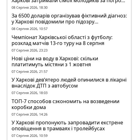
Харкові затримали сімох молодиків за погром
у гуртожитку
08 Серпня 2026, 18:30
За 6500 доларів організував фіктивний діагноз:
у Харкові повідомили про підозру
ексзавідувачу психлікарні
08 Серпня 2026, 10:57
Чемпіонат Харківської області з футболу:
розклад матчів 13-го туру на 8 серпня
07 Серпня 2026, 23:23
Нові ціни на воду в Харкові: скільки
платитимуть містяни з 1 жовтня
07 Серпня 2026, 21:57
У Харкові дев’ятеро людей опинилися в лікарні
внаслідок ДТП з автобусом
07 Серпня 2026, 18:03
ТОП-7 способов сэкономить на возведении
коробки дома
07 Серпня 2026, 14:26
У Харкові пропонують запровадити екстрене
оповіщення в трамваях і тролейбусах
07 Серпня 2026, 10:59