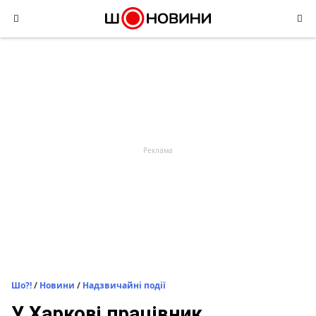
Skip
to
content
Шо?!
/
Новини
/
Надзвичайні події
У Харкові працівник