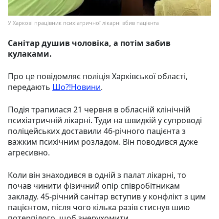
У Харкові працівник психіатричної лікарні вбив пацієнта
Санітар душив чоловіка, а потім забив
кулаками.
Про це повідомляє поліція Харківської області,
передають
Шо?!Новини
.
Подія трапилася 21 червня в обласній клінічній
психіатричній лікарні. Туди на швидкій у супроводі
поліцейських доставили 46-річного пацієнта з
важким психічним розладом. Він поводився дуже
агресивно.
Коли він знаходився в одній з палат лікарні, то
почав чинити фізичний опір співробітникам
закладу. 45-річний санітар вступив у конфлікт з цим
пацієнтом, після чого кілька разів стиснув шию
потерпілого, щоб знерухомити.