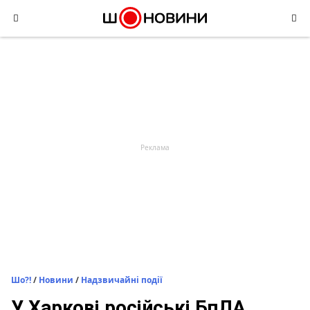
Skip
to
content
Шо?!
/
Новини
/
Надзвичайні події
У Харкові російські БпЛА