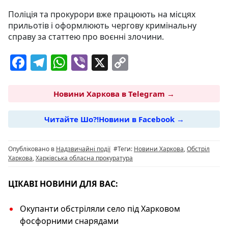
Поліція та прокурори вже працюють на місцях
прильотів і оформлюють чергову кримінальну
справу за статтею про воєнні злочини.
F
T
W
Vi
X
C
a
el
h
b
o
c
e
at
er
p
Новини Харкова в Telegram →
e
g
s
y
Читайте Шо?!Новини в Facebook →
b
ra
A
Li
o
m
p
n
Опубліковано в
Надзвичайні події
#Теги:
Новини Харкова
,
Обстріл
o
p
k
Харкова
,
Харківська обласна прокуратура
k
ЦІКАВІ НОВИНИ ДЛЯ ВАС:
Окупанти обстріляли село під Харковом
фосфорними снарядами