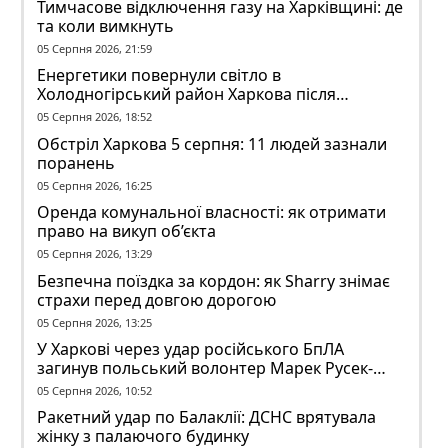
Тимчасове відключення газу на Харківщині: де
та коли вимкнуть
05 Серпня 2026, 21:59
Енергетики повернули світло в
Холодногірський район Харкова після
ворожого обстрілу
05 Серпня 2026, 18:52
Обстріл Харкова 5 серпня: 11 людей зазнали
поранень
05 Серпня 2026, 16:25
Оренда комунальної власності: як отримати
право на викуп об’єкта
05 Серпня 2026, 13:29
Безпечна поїздка за кордон: як Sharry знімає
страхи перед довгою дорогою
05 Серпня 2026, 13:25
У Харкові через удар російського БпЛА
загинув польський волонтер Марек Русек-
Вольський
05 Серпня 2026, 10:52
Ракетний удар по Балаклії: ДСНС врятувала
жінку з палаючого будинку