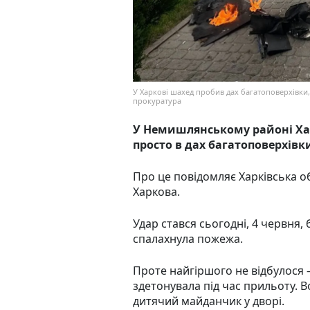
У Харкові шахед пробив дах багатоповерхівки,
прокуратура
У Немишлянському районі Хар
просто в дах багатоповерхівк
Про це повідомляє Харківська 
Харкова.
Удар стався сьогодні, 4 червня, 
спалахнула пожежа.
Проте найгіршого не відбулося 
здетонувала під час прильоту. В
дитячий майданчик у дворі.