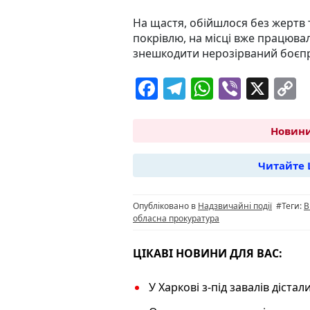
На щастя, обійшлося без жертв 
покрівлю, на місці вже працюва
знешкодити нерозірваний боєпри
F
T
W
Vi
X
C
a
el
h
b
o
c
e
at
er
p
Новини
e
g
s
y
Читайте 
b
ra
A
L
o
m
p
n
Опубліковано в
Надзвичайні події
#Теги:
В
o
p
k
обласна прокуратура
k
ЦІКАВІ НОВИНИ ДЛЯ ВАС:
У Харкові з-під завалів дістал