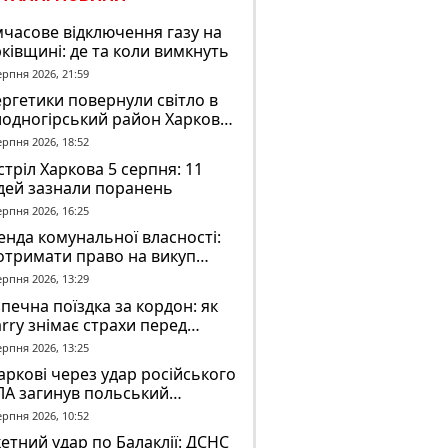
часове відключення газу на
ківщині: де та коли вимкнуть
ерпня 2026, 21:59
ргетики повернули світло в
лодногірський район Харкова
ля ворожого обстрілу
ерпня 2026, 18:52
тріл Харкова 5 серпня: 11
дей зазнали поранень
ерпня 2026, 16:25
нда комунальної власності:
отримати право на викуп
єкта
ерпня 2026, 13:29
печна поїздка за кордон: як
rry знімає страхи перед
вгою дорогою
ерпня 2026, 13:25
аркові через удар російського
ЛА загинув польський
онтер Марек Русек-
ерпня 2026, 10:52
льський
етний удар по Балаклії: ДСНС