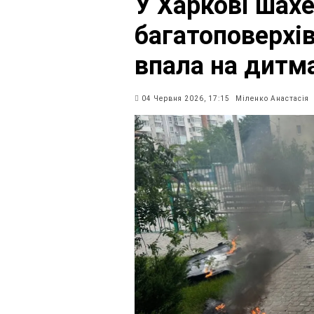
У Харкові шах
багатоповерхів
впала на дитм
04 Червня 2026, 17:15
Міленко Анастасія