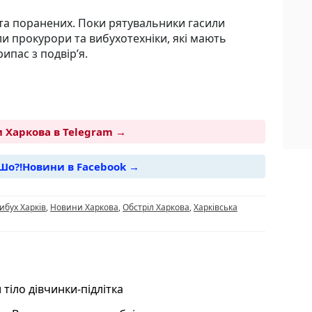
та поранених. Поки рятувальники гасили
ли прокурори та вибухотехніки, які мають
пас з подвір’я.
 Харкова в Telegram →
Шо?!Новини в Facebook →
i
ибух Харків
,
Новини Харкова
,
Обстріл Харкова
,
Харківська
и тіло дівчинки-підлітка