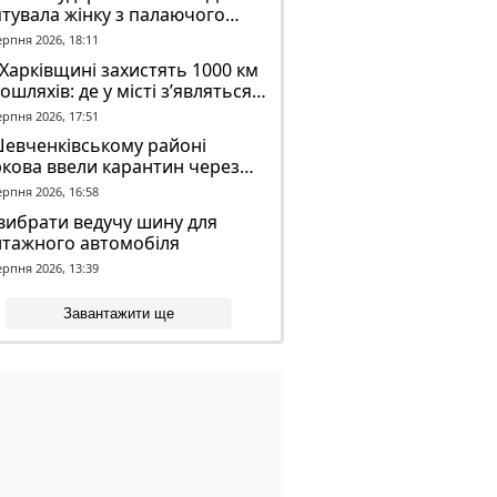
тувала жінку з палаючого
динку
ерпня 2026, 18:11
Харківщині захистять 1000 км
ошляхів: де у місті з’являться
идронові сітки
ерпня 2026, 17:51
Шевченківському районі
кова ввели карантин через
аженого кажана
ерпня 2026, 16:58
вибрати ведучу шину для
нтажного автомобіля
ерпня 2026, 13:39
Завантажити ще