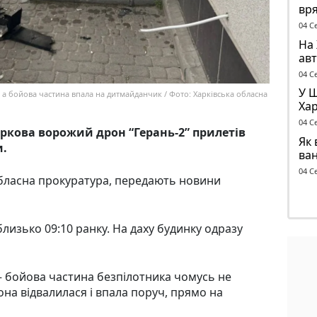
вря
бу
04 С
На 
авт
ант
04 С
У 
 а бойова частина впала на дитмайданчик / Фото: Харківська обласна
Хар
ск
04 С
кова ворожий дрон “Герань-2” прилетів
Як 
и.
ва
04 С
обласна прокуратура, передають новини
близько 09:10 ранку. На даху будинку одразу
– бойова частина безпілотника чомусь не
она відвалилася і впала поруч, прямо на