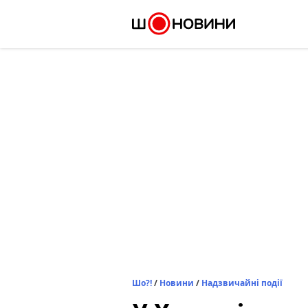
Skip
to
content
Шо?!
/
Новини
/
Надзвичайні події