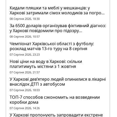
Кидали пляшки та меблі у мешканців: у
Харкові затримали сімох молодиків за погром
у гуртожитку
08 Серпня 2026, 18:30
За 6500 доларів організував фіктивний діагноз:
у Харкові повідомили про підозру
ексзавідувачу психлікарні
08 Серпня 2026, 10:57
Чемпіонат Харківської області з футболу:
розклад матчів 13-го туру на 8 серпня
07 Серпня 2026, 23:23
Нові ціни на воду в Харкові: скільки
платитимуть містяни з 1 жовтня
07 Серпня 2026, 21:57
У Харкові дев’ятеро людей опинилися в лікарні
внаслідок ДТП з автобусом
07 Серпня 2026, 18:03
ТОП-7 способов сэкономить на возведении
коробки дома
07 Серпня 2026, 14:26
У Харкові пропонують запровадити екстрене