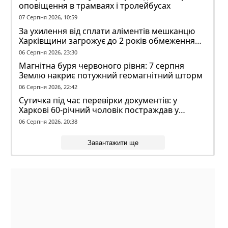
оповіщення в трамваях і тролейбусах
07 Серпня 2026, 10:59
За ухилення від сплати аліментів мешканцю
Харківщини загрожує до 2 років обмеження
волі
06 Серпня 2026, 23:30
Магнітна буря червоного рівня: 7 серпня
Землю накриє потужний геомагнітний шторм
06 Серпня 2026, 22:42
Сутичка під час перевірки документів: у
Харкові 60-річний чоловік постраждав у
конфлікті з ТЦК
06 Серпня 2026, 20:38
Завантажити ще