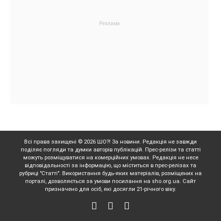
Всі права захищені © 2026 ШО?! За новини. Редакція не завжди
поділяє погляди та думки авторів публікацій. Прес-релізи та статті
можуть розміщуватися на комерційних умовах. Редакція не несе
відповідальності за інформацію, що міститься в прес-релізах та
рубриці "Статті". Використання будь-яких матеріалів, розміщених на
порталі, дозволяється за умови посилання на sho.org.ua. Сайт
призначено для осіб, які досягли 21-річного віку.