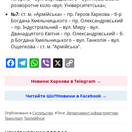
розворотне коло «вул. Університетська»;
№7:
ст. м. «Армійська» – пр. Героїв Харкова – б-р
Богдана Хмельницького – пр. Олександрівський
– пр. Індустріальний – вул. Миру – вул.
Дванадцятого Квітня – пр. Олександрівський – б-
р Богдана Хмельницького – вул. Танкопія – вул.
Ощепкова – ст. м. “Армійська”.
F
T
W
Vi
X
C
a
el
h
b
o
c
e
at
er
p
Новини Харкова в Telegram →
e
g
s
y
Читайте Шо?!Новини в Facebook →
b
ra
A
Li
o
m
p
n
Опубліковано в
Суспільство
#Теги:
Департамент інфраструктури
,
o
p
k
Транспорт
,
Тролейбуси
k