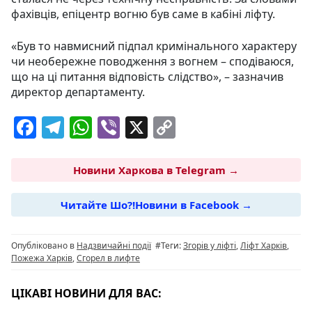
фахівців, епіцентр вогню був саме в кабіні ліфту.
«Був то навмисний підпал кримінального характеру
чи необережне поводження з вогнем – сподіваюся,
що на ці питання відповість слідство», – зазначив
директор департаменту.
F
T
W
Vi
X
C
a
el
h
b
o
c
e
at
er
p
Новини Харкова в Telegram →
e
g
s
y
Читайте Шо?!Новини в Facebook →
b
ra
A
Li
o
m
p
n
Опубліковано в
Надзвичайні події
#Теги:
Згорів у ліфті
,
Ліфт Харків
,
o
p
k
Пожежа Харків
,
Сгорел в лифте
k
ЦІКАВІ НОВИНИ ДЛЯ ВАС: