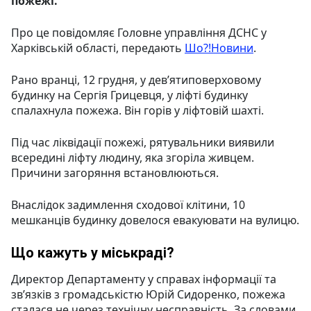
пожежі.
Про це повідомляє Головне управління ДСНС у
Харківській області, передають
Шо?!Новини
.
Рано вранці, 12 грудня, у девʼятиповерховому
будинку на Сергія Грицевця, у ліфті будинку
спалахнула пожежа. Він горів у ліфтовій шахті.
Під час ліквідації пожежі, рятувальники виявили
всередині ліфту людину, яка згоріла живцем.
Причини загоряння встановлюються.
Внаслідок задимлення сходової клітини, 10
мешканців будинку довелося евакуювати на вулицю.
Що кажуть у міськраді?
Директор Департаменту у справах інформації та
зв’язків з громадськістю Юрій Сидоренко, пожежа
сталася не через технічну несправність. За словами