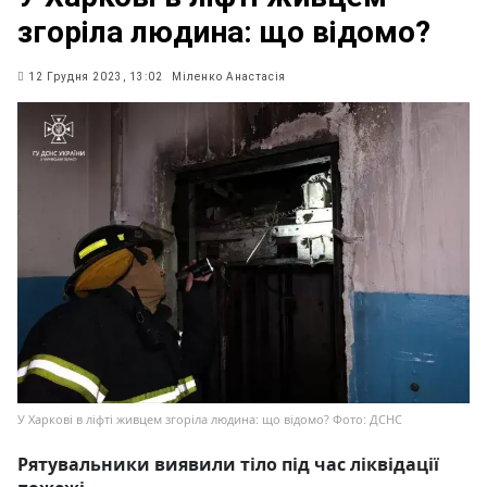
згоріла людина: що відомо?
12 Грудня 2023, 13:02
Міленко Анастасія
У Харкові в ліфті живцем згоріла людина: що відомо? Фото: ДСНС
Рятувальники виявили тіло під час ліквідації