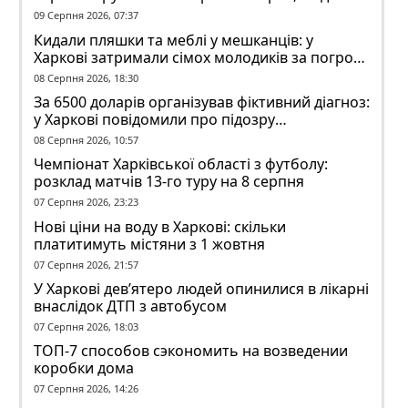
заблоковані
09 Серпня 2026, 07:37
Кидали пляшки та меблі у мешканців: у
Харкові затримали сімох молодиків за погром
у гуртожитку
08 Серпня 2026, 18:30
За 6500 доларів організував фіктивний діагноз:
у Харкові повідомили про підозру
ексзавідувачу психлікарні
08 Серпня 2026, 10:57
Чемпіонат Харківської області з футболу:
розклад матчів 13-го туру на 8 серпня
07 Серпня 2026, 23:23
Нові ціни на воду в Харкові: скільки
платитимуть містяни з 1 жовтня
07 Серпня 2026, 21:57
У Харкові дев’ятеро людей опинилися в лікарні
внаслідок ДТП з автобусом
07 Серпня 2026, 18:03
ТОП-7 способов сэкономить на возведении
коробки дома
07 Серпня 2026, 14:26