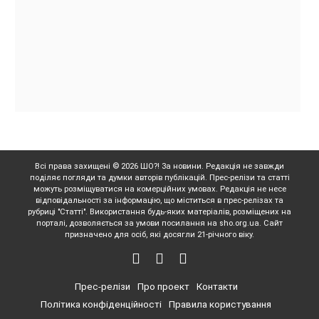
Всі права захищені © 2026 ШО?! За новини. Редакція не завжди
поділяє погляди та думки авторів публікацій. Прес-релізи та статті
можуть розміщуватися на комерційних умовах. Редакція не несе
відповідальності за інформацію, що міститься в прес-релізах та
рубриці "Статті". Використання будь-яких матеріалів, розміщених на
порталі, дозволяється за умови посилання на sho.org.ua. Сайт
призначено для осіб, які досягли 21-річного віку.
Прес-релізи
Про проект
Контакти
Політика конфіденційності
Правила користування