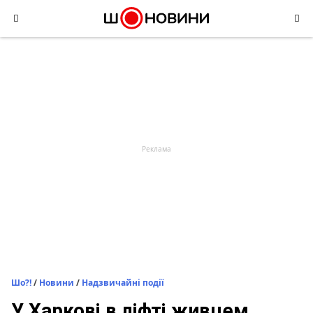
Skip
to
content
Шо?!
/
Новини
/
Надзвичайні події
У Харкові в ліфті живцем