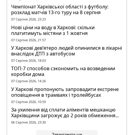
Чемпіонат Харківської області з футболу:
розклад матчів 13-го туру на 8 серпня
07 Серпня 2026, 23:23
Нові ціни на воду в Харкові: скільки
платитимуть містяни з 1 жовтня
07 Серпня 2026, 21:57
У Харкові дев’ятеро людей опинилися в лікарні
внаслідок ДТП з автобусом
07 Серпня 2026, 18:03
ТОП-7 способов сэкономить на возведении
коробки дома
07 Серпня 2026, 14:26
У Харкові пропонують запровадити екстрене
оповіщення в трамваях і тролейбусах
07 Серпня 2026, 10:59
За ухилення від сплати аліментів мешканцю
Харківщини загрожує до 2 років обмеження
волі
06 Серпня 2026, 23:30
Завантажити ще