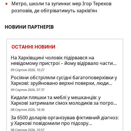
Метро, ​​школи та зупинки: мер Ігор Терехов
розповів, де обігріватимуть харків’ян
НОВИНИ ПАРТНЕРІВ
ОСТАННІ НОВИНИ
На Харківщині чоловік підірвався на
невідомому пристрої – йому відірвало частину
руки
09 Серпня 2026, 10:27
Росіяни обстріляли сусідні багатоповерхівки у
Харкові: зруйновано верхні поверхи, люди
заблоковані
09 Серпня 2026, 07:37
Кидали пляшки та меблі у мешканців: у
Харкові затримали сімох молодиків за погром
у гуртожитку
08 Серпня 2026, 18:30
За 6500 доларів організував фіктивний діагноз:
у Харкові повідомили про підозру
ексзавідувачу психлікарні
08 Серпня 2026, 10:57