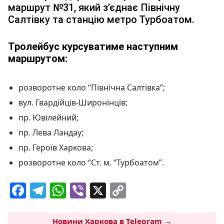
маршрут №31, який з’єднає Північну
Салтівку та станцію метро Турбоатом.
Тролейбус курсуватиме наступним
маршрутом:
розворотне коло “Північна Салтівка”;
вул. Гвардійців-Широнінців;
пр. Ювілейний;
пр. Лева Ландау;
пр. Героїв Харкова;
розворотне коло “Ст. м. “Турбоатом”.
F
T
W
Vi
X
C
a
el
h
b
o
c
e
at
er
p
Новини Харкова в Telegram →