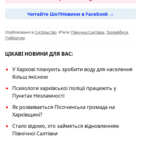
e
g
s
y
Читайте Шо?!Новини в Facebook →
b
ra
A
Li
o
m
p
n
Опубліковано в
Суспільство
#Теги:
Північна Салтівка
,
Тролейбуси
,
o
p
k
Турбоатом
k
ЦІКАВІ НОВИНИ ДЛЯ ВАС:
У Харкові планують зробити воду для населення
більш якісною
Психологи харківської поліції працюють у
Пунктах Незламності
Як розвивається Пісочинська громада на
Харківщині?
Стало відомо, хто займеться відновленням
Північної Салтівки