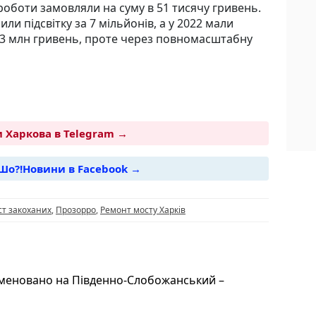
 роботи замовляли на суму в 51 тисячу гривень.
ли підсвітку за 7 мільйонів, а у 2022 мали
 3 млн гривень, проте через повномасштабну
 Харкова в Telegram →
Шо?!Новини в Facebook →
i
ст закоханих
,
Прозорро
,
Ремонт мосту Харків
меновано на Південно-Слобожанський –