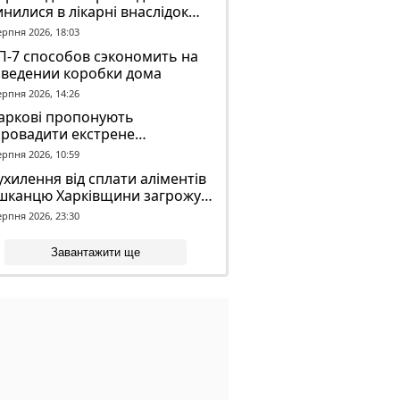
нилися в лікарні внаслідок
П з автобусом
ерпня 2026, 18:03
П-7 способов сэкономить на
зведении коробки дома
ерпня 2026, 14:26
Харкові пропонують
провадити екстрене
віщення в трамваях і
ерпня 2026, 10:59
олейбусах
ухилення від сплати аліментів
шканцю Харківщини загрожує
2 років обмеження волі
ерпня 2026, 23:30
Завантажити ще