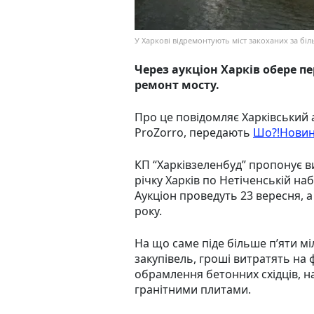
У Харкові відремонтують міст закоханих за біль
Через аукціон Харків обере 
ремонт мосту.
Про це повідомляє Харківський
ProZorro, передають
Шо?!Новин
КП “Харківзеленбуд” пропонує в
річку Харків по Нетіченській наб
Аукціон проведуть 23 вересня, 
року.
На що саме піде більше пʼяти м
закупівель, гроші витратять на 
обрамлення бетонних східців, н
гранітними плитами.