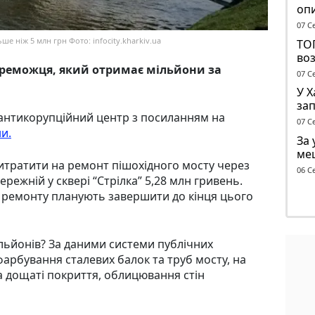
опи
ДТ
07 С
ше ніж 5 млн грн Фото: infocity.kharkiv.ua
ТО
во
переможця, який отримає мільйони за
07 С
У 
за
 антикорупційний центр з посиланням на
опо
07 С
тр
и.
За 
ме
итратити на ремонт пішохідного мосту через
до 
06 С
ережній у сквері “Стрілка” 5,28 млн гривень.
а ремонту планують завершити до кінця цього
ільйонів? За даними системи публічних
фарбування сталевих балок та труб мосту, на
а дощаті покриття, облицювання стін