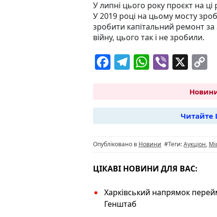
У липні цього року проєкт на ці
У 2019 році на цьому мосту зроби
зробити капітальний ремонт за
війну, цього так і не зробили.
F
T
W
Vi
X
C
a
el
h
b
o
c
e
at
er
p
Новини
e
g
s
y
Читайте 
b
ra
A
L
o
m
p
n
Опубліковано в
Новини
#Теги:
Аукціон
,
Мі
o
p
k
k
ЦІКАВІ НОВИНИ ДЛЯ ВАС:
Харківський напрямок перей
Генштаб