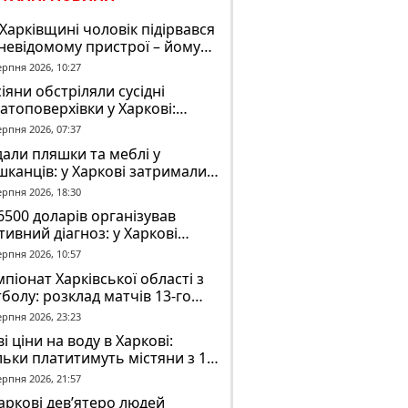
Харківщині чоловік підірвався
невідомому пристрої – йому
ірвало частину руки
ерпня 2026, 10:27
іяни обстріляли сусідні
атоповерхівки у Харкові:
йновано верхні поверхи,
ерпня 2026, 07:37
ди заблоковані
али пляшки та меблі у
канців: у Харкові затримали
ох молодиків за погром у
ерпня 2026, 18:30
ртожитку
6500 доларів організував
тивний діагноз: у Харкові
ідомили про підозру
ерпня 2026, 10:57
завідувачу психлікарні
піонат Харківської області з
болу: розклад матчів 13-го
у на 8 серпня
ерпня 2026, 23:23
і ціни на воду в Харкові:
льки платитимуть містяни з 1
втня
ерпня 2026, 21:57
аркові дев’ятеро людей