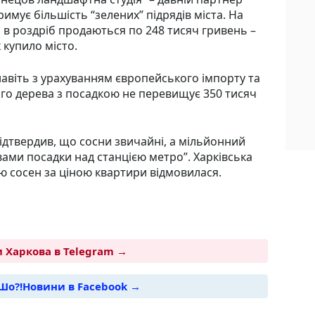
римує більшість “зелених” підрядів міста. На
ни в роздріб продаються по 248 тисяч гривень –
 купило місто.
навіть з урахуванням європейського імпорту та
го дерева з посадкою не перевищує 350 тисяч
дтвердив, що сосни звичайні, а мільйонний
ами посадки над станцією метро”. Харківська
ю сосен за ціною квартири відмовилася.
 Харкова в Telegram →
Шо?!Новини в Facebook →
i