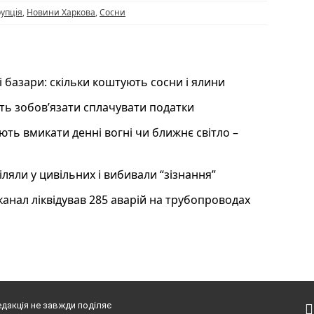
упція
,
Новини Харкова
,
Сосни
і базари: скільки коштують сосни і ялини
уть зобовʼязати сплачувати податки
ають вмикати денні вогні чи ближнє світло –
іляли у цивільних і вибивали “зізнання”
анал ліквідував 285 аварій на трубопроводах
едакція не завжди поділяє