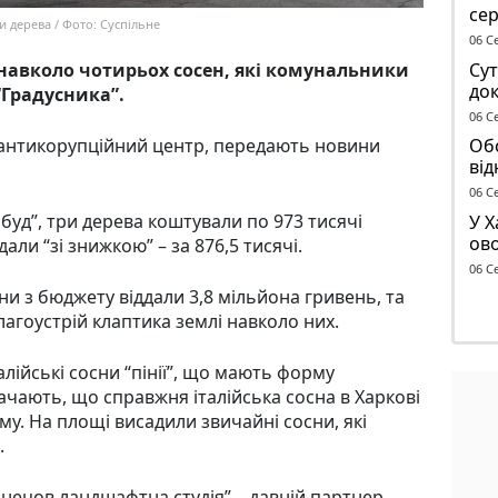
се
и дерева / Фото: Суспільне
ге
06 С
Сут
 навколо чотирьох сосен, які комунальники
док
“Градусника”.
чол
06 С
ТЦ
Обс
 антикорупційний центр, передають новини
від
сп
06 С
буд”, три дерева коштували по 973 тисячі
У Х
ово
дали “зі знижкою” – за 876,5 тисячі.
ма
06 С
ни з бюджету віддали 3,8 мільйона гривень, та
агоустрій клаптика землі навколо них.
алійські сосни “пінії”, що мають форму
ачають, що справжня італійська сосна в Харкові
у. На площі висадили звичайні сосни, які
.
нецов ландшафтна студія” – давній партнер