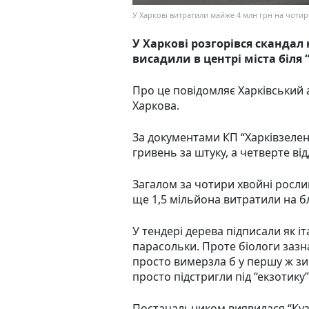
У Харкові витратили майже 4 млн грн на чотир
У Харкові розгорівся скандал
висадили в центрі міста біля 
Про це повідомляє Харківський
Харкова.
За документами КП “Харківзелен
гривень за штуку, а четверте від
Загалом за чотири хвойні росли
ще 1,5 мільйона витратили на бл
У тендері дерева підписали як іт
парасольки. Проте біологи зазн
просто вимерзла б у першу ж зим
просто підстригли під “екзотику”
Постачальником виявилася “Куз