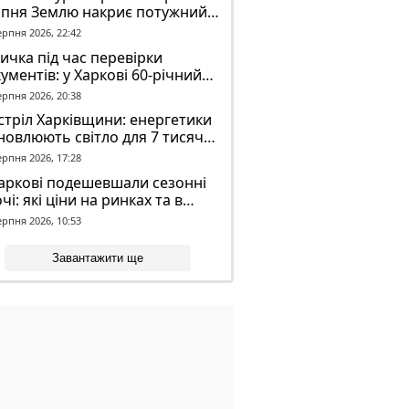
рпня Землю накриє потужний
омагнітний шторм
ерпня 2026, 22:42
ичка під час перевірки
ументів: у Харкові 60-річний
овік постраждав у конфлікті з
ерпня 2026, 20:38
К
тріл Харківщини: енергетики
новлюють світло для 7 тисяч
оживачів
ерпня 2026, 17:28
аркові подешевшали сезонні
чі: які ціни на ринках та в
газинах
ерпня 2026, 10:53
Завантажити ще