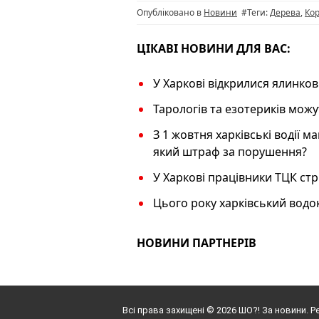
o
m
p
n
Опубліковано в
Новини
#Теги:
Дерева
,
Кор
o
p
k
k
ЦІКАВІ НОВИНИ ДЛЯ ВАС:
У Харкові відкрилися ялинков
Тарологів та езотериків мож
З 1 жовтня харківські водії м
який штраф за порушення?
У Харкові працівники ТЦК стр
Цього року харківський водок
НОВИНИ ПАРТНЕРІВ
Всі права захищені © 2026 ШО?! За новини. Р