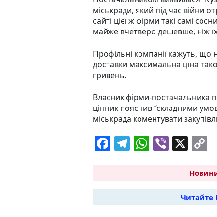
міськради, який під час війни от
сайті цієї ж фірми такі самі сос
майже вчетверо дешевше, ніж їх
Профільні компанії кажуть, що 
доставки максимальна ціна тако
гривень.
Власник фірми-постачальника пі
цінник пояснив “складними умов
міськрада коментувати закупівл
F
T
W
Vi
X
C
a
el
h
b
o
c
e
at
er
p
Новини
e
g
s
y
Читайте 
b
ra
A
L