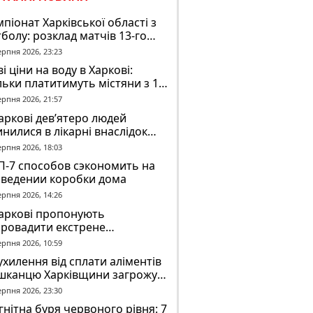
піонат Харківської області з
болу: розклад матчів 13-го
у на 8 серпня
ерпня 2026, 23:23
і ціни на воду в Харкові:
льки платитимуть містяни з 1
втня
ерпня 2026, 21:57
аркові дев’ятеро людей
нилися в лікарні внаслідок
П з автобусом
ерпня 2026, 18:03
П-7 способов сэкономить на
зведении коробки дома
ерпня 2026, 14:26
Харкові пропонують
провадити екстрене
віщення в трамваях і
ерпня 2026, 10:59
олейбусах
ухилення від сплати аліментів
шканцю Харківщини загрожує
2 років обмеження волі
ерпня 2026, 23:30
нітна буря червоного рівня: 7