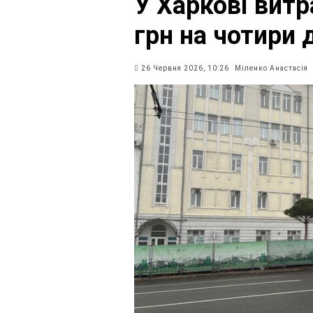
У Харкові вит
грн на чотири 
26 Червня 2026, 10:26
Міленко Анастасія