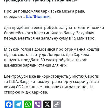
Про це повідомляє Харківська міська рада,
передають
Шо?!Новини
.
Для придбання електробусів залучать кошти позики
Європейського інвестиційного банку. Закупівля
передбачається на загальну суму в 15 млн євро.
Міський голова домовився про отримання коштів
під час свого візиту до Лондона. Для Харкова
плнують придбати 30 електробусів, а також
швидкісні зарядні станції для них.
Електробуси вже використовують у містах Європи
та США. Завдяки такому транспорту скорочується
викид СО2, менше фінансових витрат тощо. Це
створює імідж Харкова.
F
T
W
Vi
X
C