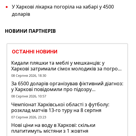
У Харкові лікарка погоріла на хабарі у 4500
доларів
НОВИНИ ПАРТНЕРІВ
ОСТАННІ НОВИНИ
Кидали пляшки та меблі у мешканців: у
Харкові затримали сімох молодиків за погром
у гуртожитку
08 Серпня 2026, 18:30
За 6500 доларів організував фіктивний діагноз:
у Харкові повідомили про підозру
ексзавідувачу психлікарні
08 Серпня 2026, 10:57
Чемпіонат Харківської області з футболу:
розклад матчів 13-го туру на 8 серпня
07 Серпня 2026, 23:23
Нові ціни на воду в Харкові: скільки
платитимуть містяни з 1 жовтня