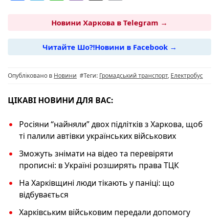
a
el
h
b
o
c
e
at
er
p
Новини Харкова в Telegram →
e
g
s
y
Читайте Шо?!Новини в Facebook →
b
ra
A
Li
o
m
p
n
Опубліковано в
Новини
#Теги:
Громадський транспорт
,
Електробус
o
p
k
k
ЦІКАВІ НОВИНИ ДЛЯ ВАС:
Росіяни “найняли” двох підлітків з Харкова, щоб
ті палили автівки українських військових
Зможуть знімати на відео та перевіряти
прописні: в Україні розширять права ТЦК
На Харківщині люди тікають у паніці: що
відбувається
Харківським військовим передали допомогу