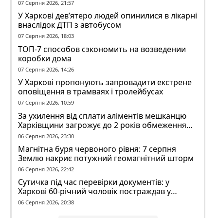
07 Серпня 2026, 21:57
У Харкові дев’ятеро людей опинилися в лікарні
внаслідок ДТП з автобусом
07 Серпня 2026, 18:03
ТОП-7 способов сэкономить на возведении
коробки дома
07 Серпня 2026, 14:26
У Харкові пропонують запровадити екстрене
оповіщення в трамваях і тролейбусах
07 Серпня 2026, 10:59
За ухилення від сплати аліментів мешканцю
Харківщини загрожує до 2 років обмеження
волі
06 Серпня 2026, 23:30
Магнітна буря червоного рівня: 7 серпня
Землю накриє потужний геомагнітний шторм
06 Серпня 2026, 22:42
Сутичка під час перевірки документів: у
Харкові 60-річний чоловік постраждав у
конфлікті з ТЦК
06 Серпня 2026, 20:38