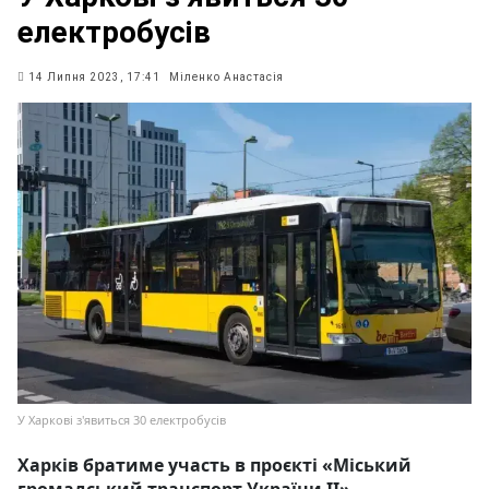
електробусів
14 Липня 2023, 17:41
Міленко Анастасія
У Харкові з'явиться 30 електробусів
Харків братиме участь в проєкті «Міський
громадський транспорт України ІІ».