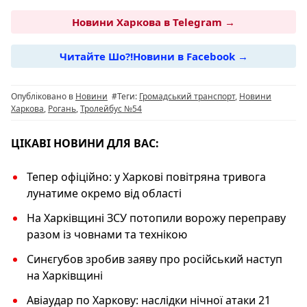
a
el
h
b
o
c
e
at
er
p
Новини Харкова в Telegram →
e
g
s
y
Читайте Шо?!Новини в Facebook →
b
ra
A
Li
o
m
p
n
Опубліковано в
Новини
#Теги:
Громадський транспорт
,
Новини
o
p
k
Харкова
,
Рогань
,
Тролейбус №54
k
ЦІКАВІ НОВИНИ ДЛЯ ВАС:
Тепер офіційно: у Харкові повітряна тривога
лунатиме окремо від області
На Харківщині ЗСУ потопили ворожу переправу
разом із човнами та технікою
Синєгубов зробив заяву про російський наступ
на Харківщині
Авіаудар по Харкову: наслідки нічної атаки 21