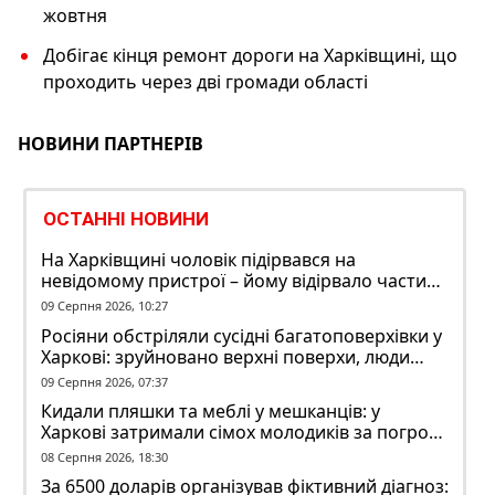
жовтня
Добігає кінця ремонт дороги на Харківщині, що
проходить через дві громади області
НОВИНИ ПАРТНЕРІВ
ОСТАННІ НОВИНИ
На Харківщині чоловік підірвався на
невідомому пристрої – йому відірвало частину
руки
09 Серпня 2026, 10:27
Росіяни обстріляли сусідні багатоповерхівки у
Харкові: зруйновано верхні поверхи, люди
заблоковані
09 Серпня 2026, 07:37
Кидали пляшки та меблі у мешканців: у
Харкові затримали сімох молодиків за погром
у гуртожитку
08 Серпня 2026, 18:30
За 6500 доларів організував фіктивний діагноз: