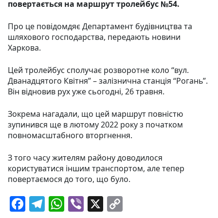
повертається на маршрут тролейбус №54.
Про це повідомдяє Департамент будівництва та
шляхового господарства, передають новини
Харкова.
Цей тролейбус сполучає розворотне коло “вул.
Дванадцятого Квітня” – залізнична станція “Рогань”.
Він відновив рух уже сьогодні, 26 травня.
Зокрема нагадали, що цей маршрут повністю
зупинився ще в лютому 2022 року з початком
повномасштабного вторгнення.
З того часу жителям району доводилося
користуватися іншим транспортом, але тепер
повертаємося до того, що було.
F
T
W
Vi
X
C