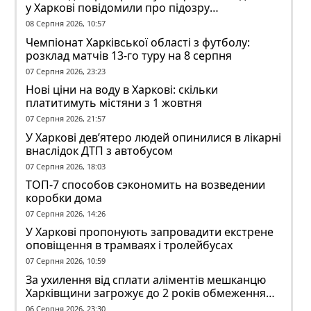
у Харкові повідомили про підозру
ексзавідувачу психлікарні
08 Серпня 2026, 10:57
Чемпіонат Харківської області з футболу:
розклад матчів 13-го туру на 8 серпня
07 Серпня 2026, 23:23
Нові ціни на воду в Харкові: скільки
платитимуть містяни з 1 жовтня
07 Серпня 2026, 21:57
У Харкові дев’ятеро людей опинилися в лікарні
внаслідок ДТП з автобусом
07 Серпня 2026, 18:03
ТОП-7 способов сэкономить на возведении
коробки дома
07 Серпня 2026, 14:26
У Харкові пропонують запровадити екстрене
оповіщення в трамваях і тролейбусах
07 Серпня 2026, 10:59
За ухилення від сплати аліментів мешканцю
Харківщини загрожує до 2 років обмеження
волі
06 Серпня 2026, 23:30