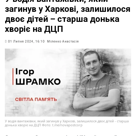
загинув у Харкові, залишилося
двоє дітей – старша донька
хворіє на ДЦП
01 Липня 2024, 16:10
Міленко Анастасія
У водія вантажівки, який загинув у Харкові, залишилося двоє дітей - старша
донька хворіє на ДЦП Фото: t.me/novapostcorp