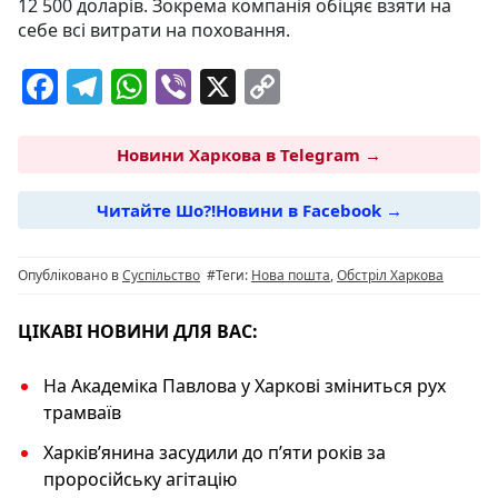
12 500 доларів. Зокрема компанія обіцяє взяти на
себе всі витрати на поховання.
F
T
W
Vi
X
C
a
el
h
b
o
c
e
at
er
p
Новини Харкова в Telegram →
e
g
s
y
Читайте Шо?!Новини в Facebook →
b
ra
A
Li
o
m
p
n
Опубліковано в
Суспільство
#Теги:
Нова пошта
,
Обстріл Харкова
o
p
k
k
ЦІКАВІ НОВИНИ ДЛЯ ВАС:
На Академіка Павлова у Харкові зміниться рух
трамваїв
Харків’янина засудили до п’яти років за
проросійську агітацію