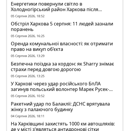
Енергетики повернули світло в
Холодногірський район Харкова після
ворожого обстрілу
05 Серпня 2026, 18:52
Обстріл Харкова 5 серпня: 11 людей зазнали
поранень
05 Серпня 2026, 16:25
Оренда комунальної власності: як отримати
право на викуп об’єкта
05 Серпня 2026, 13:29
Безпечна поїздка за кордон: як Sharry знімає
страхи перед довгою дорогою
05 Серпня 2026, 13:25
У Харкові через удар російського БпЛА
загинув польський волонтер Марек Русек-
Вольський
05 Серпня 2026, 10:52
Ракетний удар по Балаклії: ДСНС врятувала
жінку з палаючого будинку
04 Серпня 2026, 18:11
На Харківщині захистять 1000 км автошляхів:
де у місті з’являться антидронові сітки