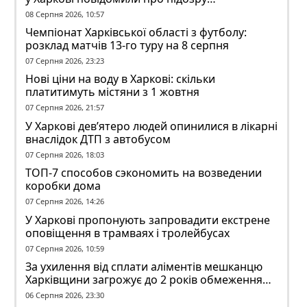
ексзавідувачу психлікарні
08 Серпня 2026, 10:57
Чемпіонат Харківської області з футболу:
розклад матчів 13-го туру на 8 серпня
07 Серпня 2026, 23:23
Нові ціни на воду в Харкові: скільки
платитимуть містяни з 1 жовтня
07 Серпня 2026, 21:57
У Харкові дев’ятеро людей опинилися в лікарні
внаслідок ДТП з автобусом
07 Серпня 2026, 18:03
ТОП-7 способов сэкономить на возведении
коробки дома
07 Серпня 2026, 14:26
У Харкові пропонують запровадити екстрене
оповіщення в трамваях і тролейбусах
07 Серпня 2026, 10:59
За ухилення від сплати аліментів мешканцю
Харківщини загрожує до 2 років обмеження
волі
06 Серпня 2026, 23:30