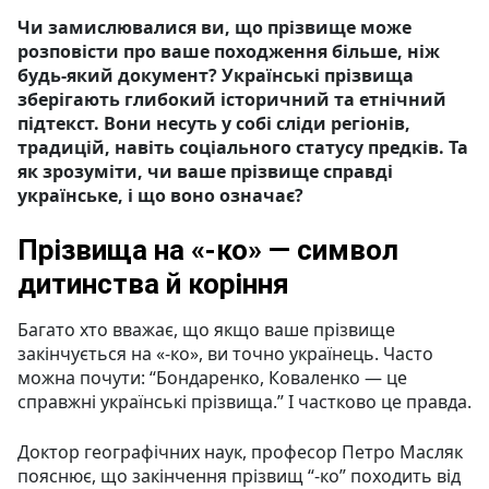
Чи замислювалися ви, що прізвище може
розповісти про ваше походження більше, ніж
будь-який документ? Українські прізвища
зберігають глибокий історичний та етнічний
підтекст. Вони несуть у собі сліди регіонів,
традицій, навіть соціального статусу предків. Та
як зрозуміти, чи ваше прізвище справді
українське, і що воно означає?
Прізвища на «-ко» — символ
дитинства й коріння
Багато хто вважає, що якщо ваше прізвище
закінчується на «-ко», ви точно українець. Часто
можна почути: “Бондаренко, Коваленко — це
справжні українські прізвища.” І частково це правда.
Доктор географічних наук, професор Петро Масляк
пояснює, що закінчення прізвищ “-ко” походить від