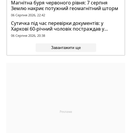
Магнітна буря червоного рівня: 7 серпня
Землю накриє потужний геомагнітний шторм
06 Серпня 2026, 22:42
Сутичка під час перевірки документів: у
Харкові 60-річний чоловік постраждав у
конфлікті з ТЦК
06 Серпня 2026, 20:38
Завантажити ще