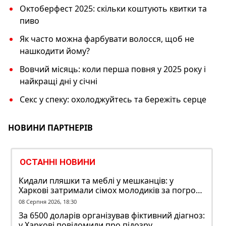
Октоберфест 2025: скільки коштують квитки та
пиво
Як часто можна фарбувати волосся, щоб не
нашкодити йому?
Вовчий місяць: коли перша повня у 2025 року і
найкращі дні у січні
Секс у спеку: охолоджуйтесь та бережіть серце
НОВИНИ ПАРТНЕРІВ
ОСТАННІ НОВИНИ
Кидали пляшки та меблі у мешканців: у
Харкові затримали сімох молодиків за погром
у гуртожитку
08 Серпня 2026, 18:30
За 6500 доларів організував фіктивний діагноз:
у Харкові повідомили про підозру