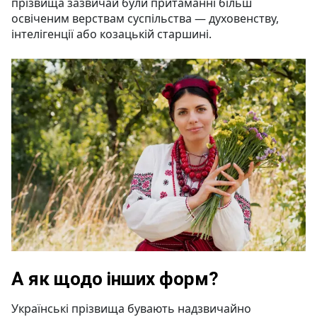
прізвища зазвичай були притаманні більш
освіченим верствам суспільства — духовенству,
інтелігенції або козацькій старшині.
А як щодо інших форм?
Українські прізвища бувають надзвичайно