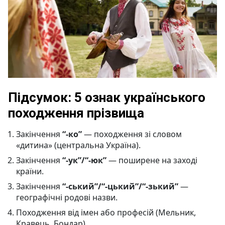
Підсумок: 5 ознак українського
походження прізвища
Закінчення
“-ко”
— походження зі словом
«дитина» (центральна Україна).
Закінчення
“-ук”/“-юк”
— поширене на заході
країни.
Закінчення
“-ський”/“-цький”/“-зький”
—
географічні родові назви.
Походження від імен або професій (Мельник,
Кравець, Бондар).