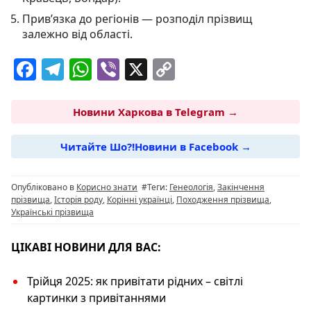
Прив’язка до регіонів — розподіл прізвищ
залежно від області.
F
T
W
Vi
X
C
a
el
h
b
o
c
e
at
er
p
Новини Харкова в Telegram →
e
g
s
y
Читайте Шо?!Новини в Facebook →
b
ra
A
Li
o
m
p
n
Опубліковано в
Корисно знати
#Теги:
Генеологія
,
Закінчення
o
p
k
прізвища
,
Історія роду
,
Корінні українці
,
Походження прізвища
,
Українські прізвища
k
ЦІКАВІ НОВИНИ ДЛЯ ВАС:
Трійця 2025: як привітати рідних – світлі
картинки з привітаннями