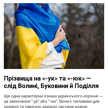
Прізвища на «-ук» та «-юк» —
слід Волині, Буковини й Поділля
Ще одна характерна ознака українського коріння —
це закінчення “-ук” або “-юк”. Вони є типовими для
західної та північно-західної частини країни.