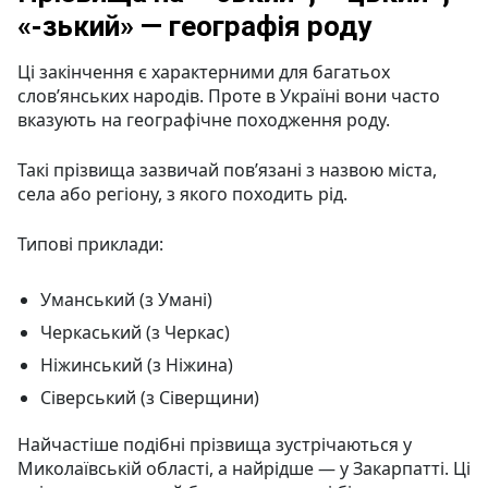
«-зький» — географія роду
Ці закінчення є характерними для багатьох
слов’янських народів. Проте в Україні вони часто
вказують на географічне походження роду.
Такі прізвища зазвичай пов’язані з назвою міста,
села або регіону, з якого походить рід.
Типові приклади:
Уманський (з Умані)
Черкаський (з Черкас)
Ніжинський (з Ніжина)
Сіверський (з Сіверщини)
Найчастіше подібні прізвища зустрічаються у
Миколаївській області, а найрідше — у Закарпатті. Ці