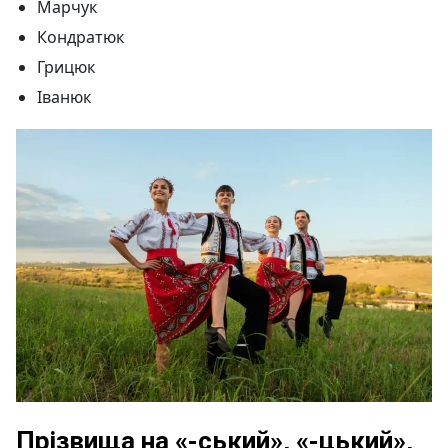
Марчук
Кондратюк
Грицюк
Іванюк
Прізвища на «-ський», «-цький»,