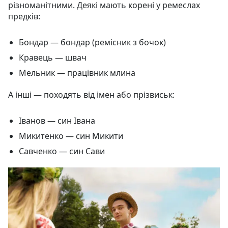
різноманітними. Деякі мають корені у ремеслах
предків:
Бондар — бондар (ремісник з бочок)
Кравець — швач
Мельник — працівник млина
А інші — походять від імен або прізвиськ:
Іванов — син Івана
Микитенко — син Микити
Савченко — син Сави