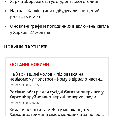
Харків збереже статус студентської столиці
На трасі Харківщини відбудували знищений
росіянами міст
Оновлені графіки погодинних відключень світла
у Харкові 27 жовтня
НОВИНИ ПАРТНЕРІВ
ОСТАННІ НОВИНИ
На Харківщині чоловік підірвався на
невідомому пристрої – йому відірвало частину
руки
09 Серпня 2026, 10:27
Росіяни обстріляли сусідні багатоповерхівки у
Харкові: зруйновано верхні поверхи, люди
заблоковані
09 Серпня 2026, 07:37
Кидали пляшки та меблі у мешканців: у
Харкові затримали сімох молодиків за погром