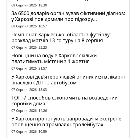
у гуртожитку
08 Серпня 2026, 18:30
За 6500 доларів організував фіктивний діагноз:
у Харкові повідомили про підозру
ексзавідувачу психлікарні
08 Серпня 2026, 10:57
Чемпіонат Харківської області з футболу:
розклад матчів 13-го туру на 8 серпня
07 Серпня 2026, 23:23
Нові ціни на воду в Харкові: скільки
платитимуть містяни з 1 жовтня
07 Серпня 2026, 21:57
У Харкові дев’ятеро людей опинилися в лікарні
внаслідок ДТП з автобусом
07 Серпня 2026, 18:03
ТОП-7 способов сэкономить на возведении
коробки дома
07 Серпня 2026, 14:26
У Харкові пропонують запровадити екстрене
оповіщення в трамваях і тролейбусах
07 Серпня 2026, 10:59