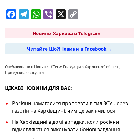
F
T
W
Vi
X
C
a
el
h
b
o
c
e
at
er
p
Новини Харкова в Telegram →
e
g
s
y
Читайте Шо?!Новини в Facebook →
b
ra
A
Li
o
m
p
n
Опубліковано в
Новини
#Теги:
Евакуація з Харківської області
,
o
p
k
Примусова евакуація
k
ЦІКАВІ НОВИНИ ДЛЯ ВАС:
Росіяни намагалися проповзти в тил ЗСУ через
газогін на Харківщині: чим це закінчилося
На Харківщині відомі випадки, коли росіяни
відмовляються виконувати бойові завдання