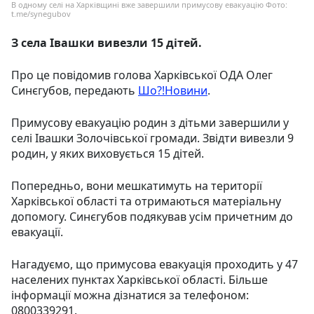
В одному селі на Харківщині вже завершили примусову евакуацію Фото:
t.me/synegubov
З села Івашки вивезли 15 дітей.
Про це повідомив голова Харківської ОДА Олег
Синєгубов, передають
Шо?!Новини
.
Примусову евакуацію родин з дітьми завершили у
селі Івашки Золочівської громади. Звідти вивезли 9
родин, у яких виховується 15 дітей.
Попередньо, вони мешкатимуть на території
Харківської області та отримаються матеріальну
допомогу. Синєгубов подякував усім причетним до
евакуації.
Нагадуємо, що примусова евакуація проходить у 47
населених пунктах Харківської області. Більше
інформації можна дізнатися за телефоном:
0800339291.