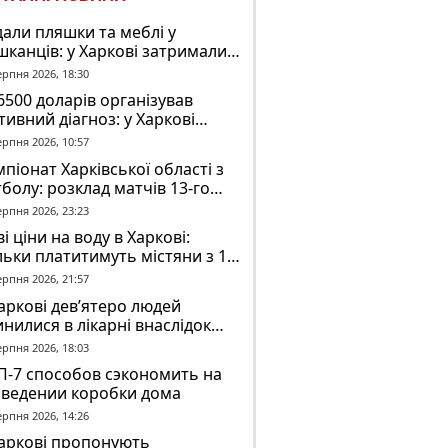
али пляшки та меблі у
канців: у Харкові затримали
ох молодиків за погром у
ерпня 2026, 18:30
ртожитку
6500 доларів організував
тивний діагноз: у Харкові
ідомили про підозру
ерпня 2026, 10:57
завідувачу психлікарні
піонат Харківської області з
болу: розклад матчів 13-го
у на 8 серпня
ерпня 2026, 23:23
і ціни на воду в Харкові:
льки платитимуть містяни з 1
втня
ерпня 2026, 21:57
аркові дев’ятеро людей
нилися в лікарні внаслідок
П з автобусом
ерпня 2026, 18:03
П-7 способов сэкономить на
зведении коробки дома
ерпня 2026, 14:26
Харкові пропонують