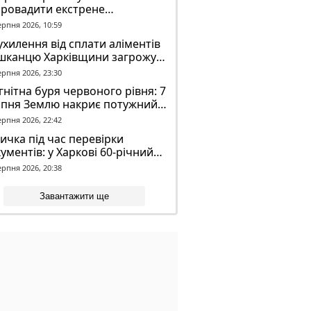
провадити екстрене
віщення в трамваях і
ерпня 2026, 10:59
олейбусах
ухилення від сплати аліментів
шканцю Харківщини загрожує
2 років обмеження волі
ерпня 2026, 23:30
нітна буря червоного рівня: 7
рпня Землю накриє потужний
омагнітний шторм
ерпня 2026, 22:42
ичка під час перевірки
ументів: у Харкові 60-річний
овік постраждав у конфлікті з
ерпня 2026, 20:38
К
Завантажити ще