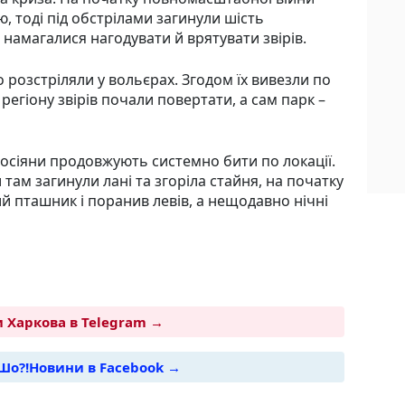
ю, тоді під обстрілами загинули шість
і намагалися нагодувати й врятувати звірів.
 розстріляли у вольєрах. Згодом їх вивезли по
ї регіону звірів почали повертати, а сам парк –
осіяни продовжують системно бити по локації.
 там загинули лані та згоріла стайня, на початку
й пташник і поранив левів, а нещодавно нічні
 Харкова в Telegram →
Шо?!Новини в Facebook →
i