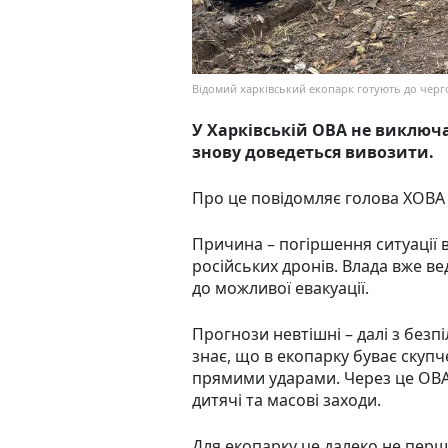
Відомий харківський екопарк готують до черго
У Харківській ОВА не виключ
знову доведеться вивозити.
Про це повідомляє голова ХОВА
Причина – погіршення ситуації в
російських дронів. Влада вже ве
до можливої евакуації.
Прогнози невтішні – далі з безп
знає, що в екопарку буває скуп
прямими ударами. Через це ОВА 
дитячі та масові заходи.
Для екопарку це далеко не перш