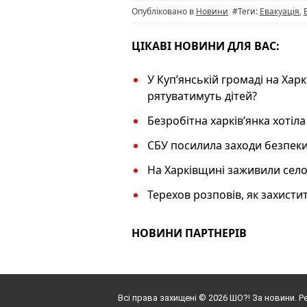
o
m
p
n
Опубліковано в
Новини
#Теги:
Евакуація
,
o
p
k
k
ЦІКАВІ НОВИНИ ДЛЯ ВАС:
У Купʼянській громаді на Харк
рятуватимуть дітей?
Безробітна харків’янка хотіла
СБУ посилила заходи безпеки
На Харківщині заживили село
Терехов розповів, як захисти
НОВИНИ ПАРТНЕРІВ
Всі права захищені © 2026 ШО?! За новини. Р