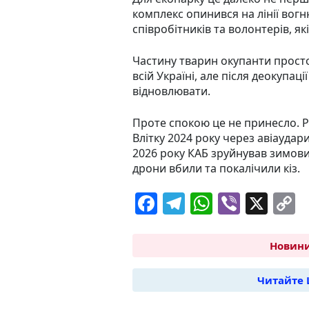
комплекс опинився на лінії вогн
співробітників та волонтерів, як
Частину тварин окупанти просто
всій Україні, але після деокупаці
відновлювати.
Проте спокою це не принесло. Р
Влітку 2024 року через авіаудари
2026 року КАБ зруйнував зимови
дрони вбили та покалічили кіз.
F
T
W
Vi
X
C
a
el
h
b
o
c
e
at
er
p
Новини
e
g
s
y
Читайте 
b
ra
A
L