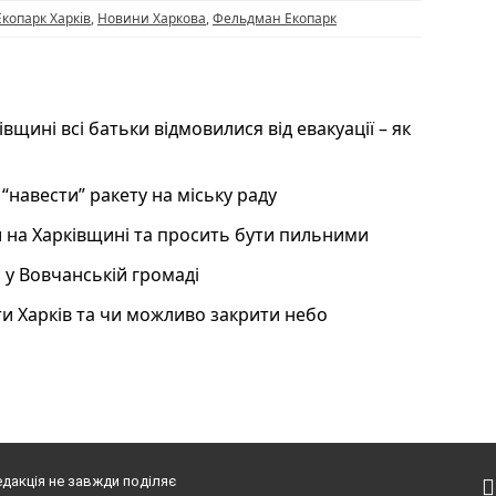
Екопарк Харків
,
Новини Харкова
,
Фельдман Екопарк
івщині всі батьки відмовилися від евакуації – як
 “навести” ракету на міську раду
 на Харківщині та просить бути пильними
 у Вовчанській громаді
ти Харків та чи можливо закрити небо
едакція не завжди поділяє