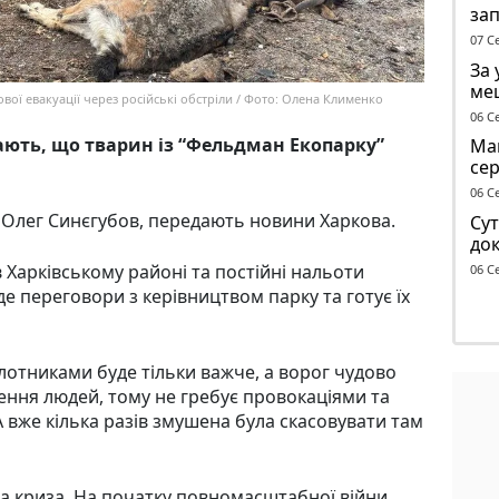
за
опо
07 С
тр
За 
ме
вої евакуації через російські обстріли / Фото: Олена Клименко
до 
06 С
ають, що тварин із “Фельдман Екопарку”
Маг
се
ге
06 С
 Олег Синєгубов, передають новини Харкова.
Сут
док
чол
 Харківському районі та постійні нальоти
06 С
ТЦ
де переговори з керівництвом парку та готує їх
ілотниками буде тільки важче, а ворог чудово
чення людей, тому не гребує провокаціями та
вже кілька разів змушена була скасовувати там
а криза. На початку повномасштабної війни