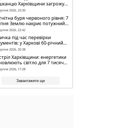
шканцю Харківщини загрожує
2 років обмеження волі
ерпня 2026, 23:30
нітна буря червоного рівня: 7
рпня Землю накриє потужний
омагнітний шторм
ерпня 2026, 22:42
ичка під час перевірки
ументів: у Харкові 60-річний
овік постраждав у конфлікті з
ерпня 2026, 20:38
К
тріл Харківщини: енергетики
новлюють світло для 7 тисяч
оживачів
ерпня 2026, 17:28
Завантажити ще