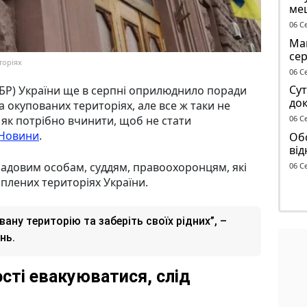
ме
до 
06 С
Маг
се
торіях
ге
06 С
Сут
БР) України ще в серпні оприлюднило поради
док
а окупованих територіях, але все ж таки не
чол
06 С
 як потрібно вчинити, щоб не стати
ТЦ
Новини
.
Обс
від
сп
садовим особам, суддям, правоохоронцям, які
06 С
плених територіях України.
ну територію та заберіть своїх рідних”, –
нь.
ті евакуюватися, слід