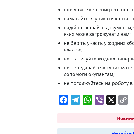
повідомте керівництво про с
намагайтеся уникати контакті
надійно сховайте документи, 
яких може загрожувати вам;
не беріть участь у жодних зб
владою;
не підписуйте жодних паперів
не передавайте жодних матері
допомоги окупантам;
не погоджуйтесь на роботу в 
F
T
W
Vi
X
C
a
el
h
b
o
c
e
at
er
p
Новини
e
g
s
y
Читайте 