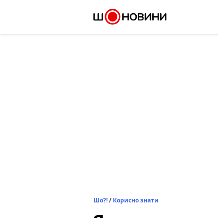
Skip
to
content
Шо?!
/
Корисно знати