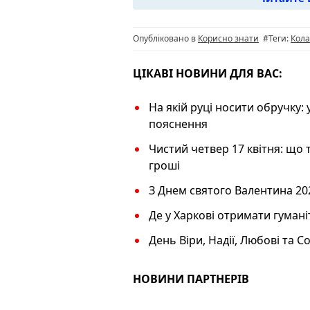
b
ra
A
L
o
m
p
n
Опубліковано в
Корисно знати
#Теги:
Кола
o
p
k
k
ЦІКАВІ НОВИНИ ДЛЯ ВАС:
На якій руці носити обручку: у
пояснення
Чистий четвер 17 квітня: що
гроші
З Днем святого Валентина 20
Де у Харкові отримати гуман
День Віри, Надії, Любові та С
НОВИНИ ПАРТНЕРІВ