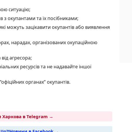
вою ситуацію;
в з окупантами та їх посібниками;
які можуть зацікавити окупантів або виявлення
орах, нарадах, організованих окупаційною
 від агресора;
альних ресурсів та не надавайте іншої
“офіційних органах” окупантів.
 Харкова в Telegram →
Шо?!Новини в Facebook →