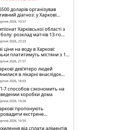
6500 доларів організував
тивний діагноз: у Харкові
ідомили про підозру
ерпня 2026, 10:57
завідувачу психлікарні
піонат Харківської області з
болу: розклад матчів 13-го
у на 8 серпня
ерпня 2026, 23:23
і ціни на воду в Харкові:
льки платитимуть містяни з 1
втня
ерпня 2026, 21:57
аркові дев’ятеро людей
нилися в лікарні внаслідок
П з автобусом
ерпня 2026, 18:03
П-7 способов сэкономить на
зведении коробки дома
ерпня 2026, 14:26
Харкові пропонують
провадити екстрене
віщення в трамваях і
ерпня 2026, 10:59
олейбусах
ухилення від сплати аліментів