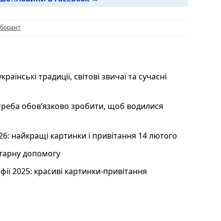
i
борант
країнські традиції, світові звичаї та сучасні
 треба обов’язково зробити, щоб водилися
26: найкращі картинки і привітання 14 лютого
ітарну допомогу
офії 2025: красиві картинки-привітання