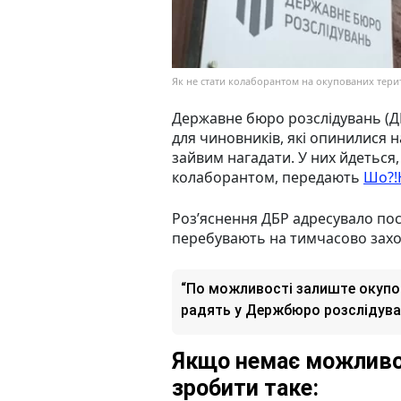
Як не стати колаборантом на окупованих тери
Державне бюро розслідувань (Д
для чиновників, які опинилися н
зайвим нагадати. У них йдеться,
колаборантом, передають
Шо?!
Роз’яснення ДБР адресувало по
перебувають на тимчасово захо
“По можливості залиште окупова
радять у Держбюро розслідува
Якщо немає можливос
зробити таке: