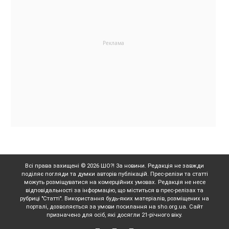
Всі права захищені © 2026 ШО?! За новини. Редакція не завжди
поділяє погляди та думки авторів публікацій. Прес-релізи та статті
можуть розміщуватися на комерційних умовах. Редакція не несе
відповідальності за інформацію, що міститься в прес-релізах та
рубриці "Статті". Використання будь-яких матеріалів, розміщених на
порталі, дозволяється за умови посилання на sho.org.ua. Сайт
призначено для осіб, які досягли 21-річного віку.