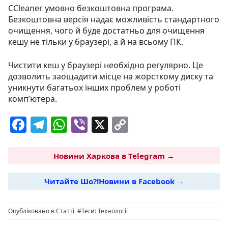
CCleaner умовно безкоштовна програма.
Безкоштовна версія надає можливість стандартного
очищення, чого й буде достатньо для очищення
кешу не тільки у браузері, а й на всьому ПК.
Чистити кеш у браузері необхідно регулярно. Це
дозволить заощадити місце на жорсткому диску та
уникнути багатьох інших проблем у роботі
комп’ютера.
F
T
W
Vi
X
C
a
el
h
b
o
c
e
at
er
p
Новини Харкова в Telegram →
e
g
s
y
Читайте Шо?!Новини в Facebook →
b
ra
A
Li
o
m
p
n
Опубліковано в
Статті
#Теги:
Технології
o
p
k