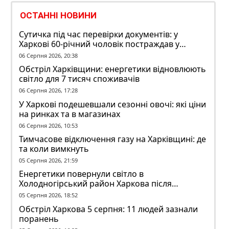
ОСТАННІ НОВИНИ
Сутичка під час перевірки документів: у
Харкові 60-річний чоловік постраждав у
конфлікті з ТЦК
06 Серпня 2026, 20:38
Обстріл Харківщини: енергетики відновлюють
світло для 7 тисяч споживачів
06 Серпня 2026, 17:28
У Харкові подешевшали сезонні овочі: які ціни
на ринках та в магазинах
06 Серпня 2026, 10:53
Тимчасове відключення газу на Харківщині: де
та коли вимкнуть
05 Серпня 2026, 21:59
Енергетики повернули світло в
Холодногірський район Харкова після
ворожого обстрілу
05 Серпня 2026, 18:52
Обстріл Харкова 5 серпня: 11 людей зазнали
поранень