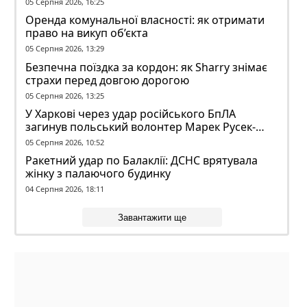
05 Серпня 2026, 16:25
Оренда комунальної власності: як отримати
право на викуп об’єкта
05 Серпня 2026, 13:29
Безпечна поїздка за кордон: як Sharry знімає
страхи перед довгою дорогою
05 Серпня 2026, 13:25
У Харкові через удар російського БпЛА
загинув польський волонтер Марек Русек-
Вольський
05 Серпня 2026, 10:52
Ракетний удар по Балаклії: ДСНС врятувала
жінку з палаючого будинку
04 Серпня 2026, 18:11
Завантажити ще