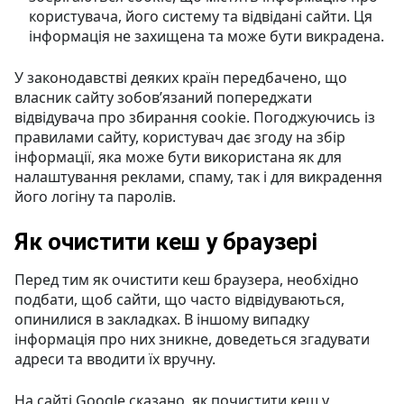
користувача, його систему та відвідані сайти. Ця
інформація не захищена та може бути викрадена.
У законодавстві деяких країн передбачено, що
власник сайту зобов’язаний попереджати
відвідувача про збирання cookie. Погоджуючись із
правилами сайту, користувач дає згоду на збір
інформації, яка може бути використана як для
налаштування реклами, спаму, так і для викрадення
його логіну та паролів.
Як очистити кеш у браузері
Перед тим як очистити кеш браузера, необхідно
подбати, щоб сайти, що часто відвідуваються,
опинилися в закладках. В іншому випадку
інформація про них зникне, доведеться згадувати
адреси та вводити їх вручну.
На сайті Google сказано, як почистити кеш у