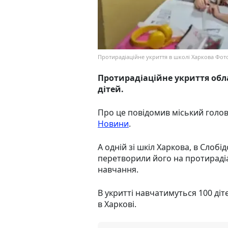
Протирадіаційне укриття в школі Харкова Фото:
Протирадіаційне укриття обл
дітей.
Про це повідомив міський голов
Новини
.
А одній зі шкіл Харкова, в Слоб
перетворили його на протираді
навчання.
В укритті навчатимуться 100 діте
в Харкові.