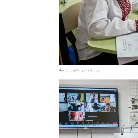
Фото: t.me/citykharkivua