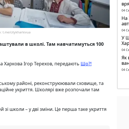
вря
бу
04 С
На 
авт
ант
04 С
 t.me/citykharkivua
У 
Хар
аштували в школі. Там навчатимуться 100
ск
04 С
Як 
ва
а Харкова Ігор Терехов, передають
Шо?!
04 С
ідському районі, реконструюювали сховище, та
аційне укриття. Школярі вже розпочали там
й зі школи – у дві зміни. Це перша таке укриття