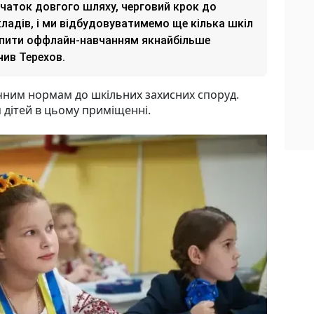
очаток довгого шляху, черговий крок до
кладів, і ми відбудовуватимемо ще кілька шкіл
хопити оффлайн-навчанням якнайбільше
чив Терехов.
нічним нормам до шкільних захисних споруд.
 дітей в цьому приміщенні.