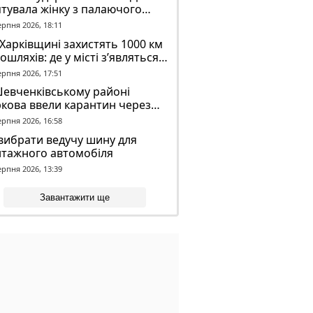
тувала жінку з палаючого
динку
ерпня 2026, 18:11
Харківщині захистять 1000 км
ошляхів: де у місті з’являться
идронові сітки
ерпня 2026, 17:51
Шевченківському районі
кова ввели карантин через
аженого кажана
ерпня 2026, 16:58
вибрати ведучу шину для
нтажного автомобіля
ерпня 2026, 13:39
Завантажити ще