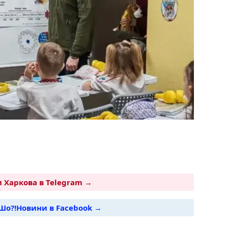
 Харкова в Telegram →
Шо?!Новини в Facebook →
i