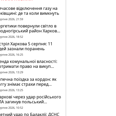
часове відключення газу на
ківщині: де та коли вимкнуть
ерпня 2026, 21:59
ргетики повернули світло в
лодногірський район Харкова
ля ворожого обстрілу
ерпня 2026, 18:52
тріл Харкова 5 серпня: 11
дей зазнали поранень
ерпня 2026, 16:25
нда комунальної власності:
отримати право на викуп
єкта
ерпня 2026, 13:29
печна поїздка за кордон: як
rry знімає страхи перед
вгою дорогою
ерпня 2026, 13:25
аркові через удар російського
ЛА загинув польський
онтер Марек Русек-
ерпня 2026, 10:52
льський
етний удар по Балаклії: ДСНС