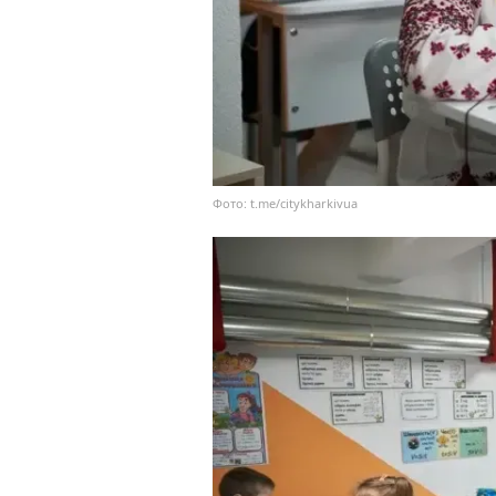
Фото: t.me/citykharkivua