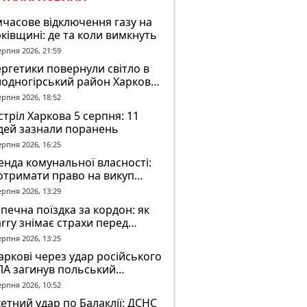
часове відключення газу на
ківщині: де та коли вимкнуть
ерпня 2026, 21:59
ргетики повернули світло в
лодногірський район Харкова
ля ворожого обстрілу
ерпня 2026, 18:52
тріл Харкова 5 серпня: 11
дей зазнали поранень
ерпня 2026, 16:25
нда комунальної власності:
отримати право на викуп
єкта
ерпня 2026, 13:29
печна поїздка за кордон: як
rry знімає страхи перед
вгою дорогою
ерпня 2026, 13:25
аркові через удар російського
ЛА загинув польський
онтер Марек Русек-
ерпня 2026, 10:52
льський
етний удар по Балаклії: ДСНС