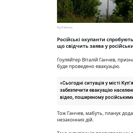
Куп'янськ
Російські окупанти спробують 
що свідчить заява у російськ
Гоуляйтер Віталій Ганчев, приз
буде проведено евакуацію.
«Сьогодні ситуація у місті Куп
забезпечити евакуацію населенн
відео, поширеному російським
Тож Ганчев, мабуть, планує дод
незаконних дій.