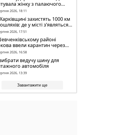
тувала жінку з палаючого
динку
ерпня 2026, 18:11
Харківщині захистять 1000 км
ошляхів: де у місті з’являться
идронові сітки
ерпня 2026, 17:51
Шевченківському районі
кова ввели карантин через
аженого кажана
ерпня 2026, 16:58
вибрати ведучу шину для
нтажного автомобіля
ерпня 2026, 13:39
Завантажити ще