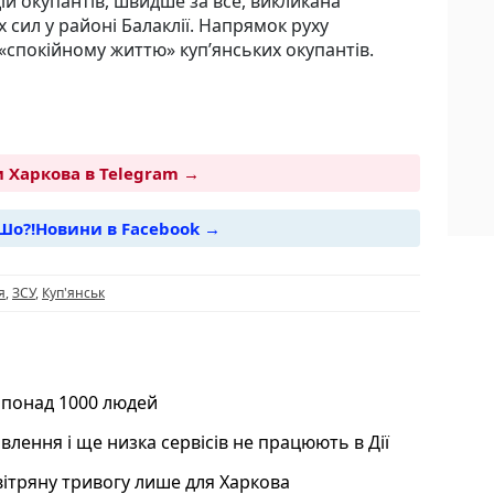
ій окупантів, швидше за все, викликана
 сил у районі Балаклії. Напрямок руху
 «спокійному життю» куп’янських окупантів.
 Харкова в Telegram →
Шо?!Новини в Facebook →
i
я
,
ЗСУ
,
Куп'янськ
 понад 1000 людей
лення і ще низка сервісів не працюють в Дії
вітряну тривогу лише для Харкова