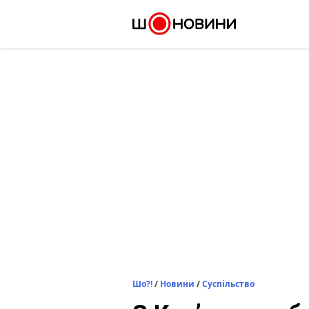
Skip
to
content
Шо?!
/
Новини
/
Суспільство