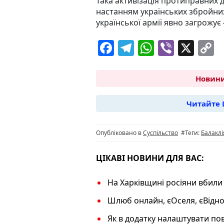
Така активізація протиправних д
настанням українських збройних
української армії явно загрожує
F
T
W
Vi
X
C
a
el
h
b
o
c
e
at
er
p
Новини
e
g
s
y
Читайте 
b
ra
A
L
o
m
p
n
Опубліковано в
Суспільство
#Теги:
Балаклі
o
p
k
k
ЦІКАВІ НОВИНИ ДЛЯ ВАС:
На Харківщині росіяни вбили
Шлюб онлайн, єОселя, єВіднов
Як в додатку налаштувати по