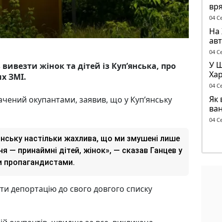
вря
бу
04 С
На 
авт
ант
04 С
У 
вивезти жінок та дітей із Куп’янська, про
Хар
их ЗМІ.
ск
04 С
Як 
начений окупантами, заявив, що у Куп’янську
ва
04 С
’янську настільки жахлива, що ми змушені лише
я — принаймні дітей, жінок», — сказав Ганцев у
и пропагандистами.
ати депортацію до свого довгого списку