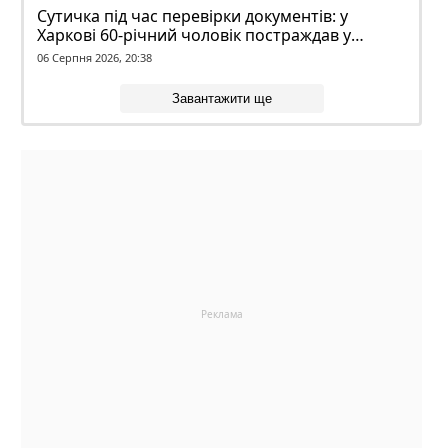
Сутичка під час перевірки документів: у
Харкові 60-річний чоловік постраждав у
конфлікті з ТЦК
06 Серпня 2026, 20:38
Завантажити ще