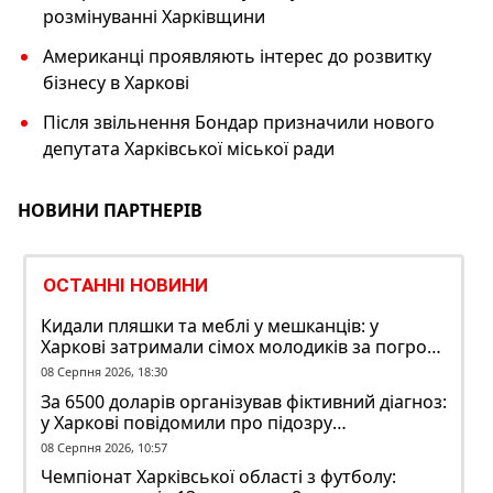
розмінуванні Харківщини
Американці проявляють інтерес до розвитку
бізнесу в Харкові
Після звільнення Бондар призначили нового
депутата Харківської міської ради
НОВИНИ ПАРТНЕРІВ
ОСТАННІ НОВИНИ
Кидали пляшки та меблі у мешканців: у
Харкові затримали сімох молодиків за погром
у гуртожитку
08 Серпня 2026, 18:30
За 6500 доларів організував фіктивний діагноз:
у Харкові повідомили про підозру
ексзавідувачу психлікарні
08 Серпня 2026, 10:57
Чемпіонат Харківської області з футболу: