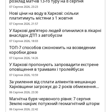
розклад матчів 13-го туру на 8 серпня
07 Серпня 2026, 23:23
Нові ціни на воду в Харкові: скільки
платитимуть містяни з 1 жовтня
07 Серпня 2026, 21:57
У Харкові дев’ятеро людей опинилися в лікарні
внаслідок ДТП з автобусом
07 Серпня 2026, 18:03
ТОП-7 способов сэкономить на возведении
коробки дома
07 Серпня 2026, 14:26
У Харкові пропонують запровадити екстрене
оповіщення в трамваях і тролейбусах
07 Серпня 2026, 10:59
За ухилення від сплати аліментів мешканцю
Харківщини загрожує до 2 років обмеження
волі
06 Серпня 2026, 23:30
Магнітна буря червоного рівня: 7 серпня
Землю накриє потужний геомагнітний шторм
06 Серпня 2026, 22:42