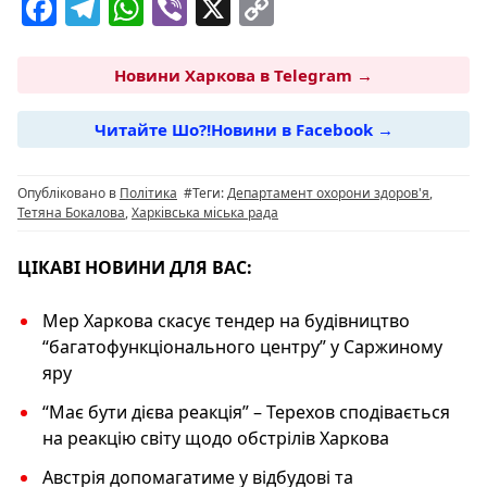
F
T
W
Vi
X
C
a
el
h
b
o
c
e
at
er
p
Новини Харкова в Telegram →
e
g
s
y
Читайте Шо?!Новини в Facebook →
b
ra
A
Li
o
m
p
n
Опубліковано в
Політика
#Теги:
Департамент охорони здоров'я
,
o
p
k
Тетяна Бокалова
,
Харківська міська рада
k
ЦІКАВІ НОВИНИ ДЛЯ ВАС:
Мер Харкова скасує тендер на будівництво
“багатофункціонального центру” у Саржиному
яру
“Має бути дієва реакція” – Терехов сподівається
на реакцію світу щодо обстрілів Харкова
Австрія допомагатиме у відбудові та