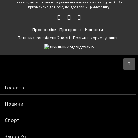
порталі, дозволяється за умови посилання на sho.org.ua. Сайт
призначено для осіб, які досягли 21-річного віку.
Прес-релізи
Про проект
Контакти
Політика конфіденційності
Правила користування
Головна
Новини
Спорт
Здоров’я