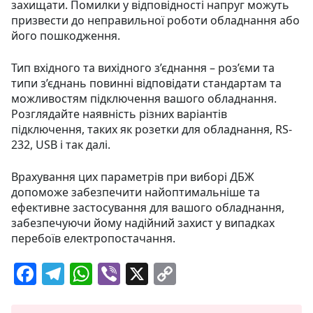
захищати. Помилки у відповідності напруг можуть
призвести до неправильної роботи обладнання або
його пошкодження.
Тип вхідного та вихідного з’єднання – роз’єми та
типи з’єднань повинні відповідати стандартам та
можливостям підключення вашого обладнання.
Розглядайте наявність різних варіантів
підключення, таких як розетки для обладнання, RS-
232, USB і так далі.
Врахування цих параметрів при виборі ДБЖ
допоможе забезпечити найоптимальніше та
ефективне застосування для вашого обладнання,
забезпечуючи йому надійний захист у випадках
перебоїв електропостачання.
F
T
W
Vi
X
C
a
el
h
b
o