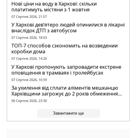
Нові ціни на воду в Харкові: скільки
платитимуть містяни з 1 жовтня
07 Серпня 2026, 21:57
У Харкові дев’ятеро людей опинилися в лікарні
внаслідок ДТП з автобусом
07 Серпня 2026, 18:03
ТОП-7 способов сэкономить на возведении
коробки дома
07 Серпня 2026, 14:26
У Харкові пропонують запровадити екстрене
оповіщення в трамваях і тролейбусах
07 Серпня 2026, 10:59
За ухилення від сплати аліментів мешканцю
Харківщини загрожує до 2 років обмеження
волі
06 Серпня 2026, 23:30
Завантажити ще