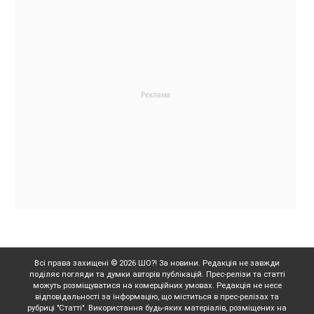
Всі права захищені © 2026 ШО?! За новини. Редакція не завжди
поділяє погляди та думки авторів публікацій. Прес-релізи та статті
можуть розміщуватися на комерційних умовах. Редакція не несе
відповідальності за інформацію, що міститься в прес-релізах та
рубриці "Статті". Використання будь-яких матеріалів, розміщених на