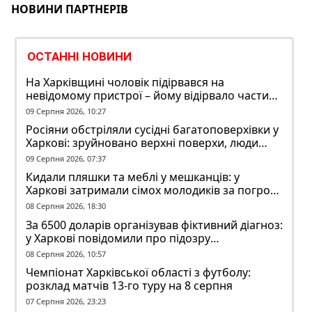
НОВИНИ ПАРТНЕРІВ
ОСТАННІ НОВИНИ
На Харківщині чоловік підірвався на
невідомому пристрої – йому відірвало частину
руки
09 Серпня 2026, 10:27
Росіяни обстріляли сусідні багатоповерхівки у
Харкові: зруйновано верхні поверхи, люди
заблоковані
09 Серпня 2026, 07:37
Кидали пляшки та меблі у мешканців: у
Харкові затримали сімох молодиків за погром
у гуртожитку
08 Серпня 2026, 18:30
За 6500 доларів організував фіктивний діагноз:
у Харкові повідомили про підозру
ексзавідувачу психлікарні
08 Серпня 2026, 10:57
Чемпіонат Харківської області з футболу:
розклад матчів 13-го туру на 8 серпня
07 Серпня 2026, 23:23