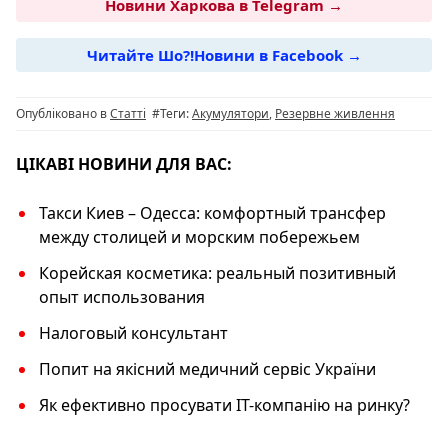
c
e
at
er
p
Новини Харкова в Telegram →
e
g
s
y
Читайте Шо?!Новини в Facebook →
b
ra
A
Li
o
m
p
n
Опубліковано в
Статті
#Теги:
Акумулятори
,
Резервне живлення
o
p
k
k
ЦІКАВІ НОВИНИ ДЛЯ ВАС:
Такси Киев – Одесса: комфортный трансфер
между столицей и морским побережьем
Корейская косметика: реальный позитивный
опыт использования
Налоговый консультант
Попит на якісний медичний сервіс України
Як ефективно просувати IT-компанію на ринку?