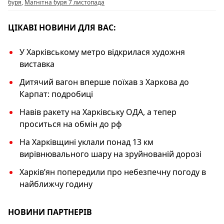
o
p
k
буря
,
Магнітна буря 7 листопада
k
ЦІКАВІ НОВИНИ ДЛЯ ВАС:
У Харківському метро відкрилася художня
виставка
Дитячий вагон вперше поїхав з Харкова до
Карпат: подробиці
Навів ракету на Харківську ОДА, а тепер
проситься на обмін до рф
На Харківщині уклали понад 13 км
вирівнювального шару на зруйнованій дорозі
Харків’ян попередили про небезпечну погоду в
найближчу годину
НОВИНИ ПАРТНЕРІВ