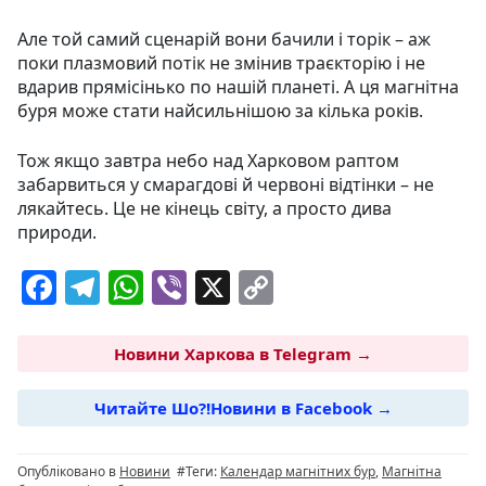
Але той самий сценарій вони бачили і торік – аж
поки плазмовий потік не змінив траєкторію і не
вдарив прямісінько по нашій планеті. А ця магнітна
буря може стати найсильнішою за кілька років.
Тож якщо завтра небо над Харковом раптом
забарвиться у смарагдові й червоні відтінки – не
лякайтесь. Це не кінець світу, а просто дива
природи.
F
T
W
Vi
X
C
a
el
h
b
o
c
e
at
er
p
Новини Харкова в Telegram →
e
g
s
y
Читайте Шо?!Новини в Facebook →
b
ra
A
Li
o
m
p
n
Опубліковано в
Новини
#Теги:
Календар магнітних бур
,
Магнітна