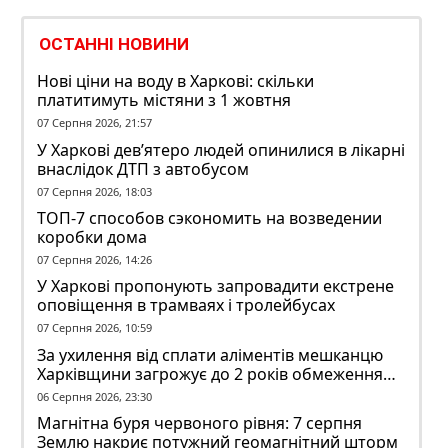
ОСТАННІ НОВИНИ
Нові ціни на воду в Харкові: скільки
платитимуть містяни з 1 жовтня
07 Серпня 2026, 21:57
У Харкові дев’ятеро людей опинилися в лікарні
внаслідок ДТП з автобусом
07 Серпня 2026, 18:03
ТОП-7 способов сэкономить на возведении
коробки дома
07 Серпня 2026, 14:26
У Харкові пропонують запровадити екстрене
оповіщення в трамваях і тролейбусах
07 Серпня 2026, 10:59
За ухилення від сплати аліментів мешканцю
Харківщини загрожує до 2 років обмеження
волі
06 Серпня 2026, 23:30
Магнітна буря червоного рівня: 7 серпня
Землю накриє потужний геомагнітний шторм