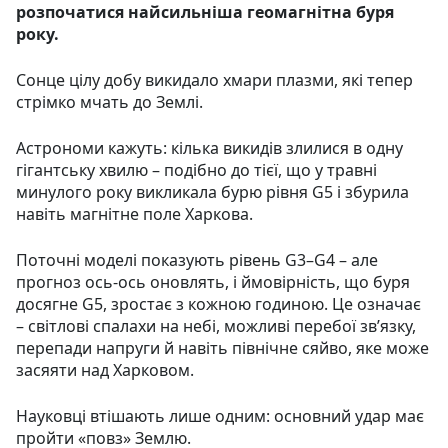
розпочатися найсильніша геомагнітна буря
року.
Сонце цілу добу викидало хмари плазми, які тепер
стрімко мчать до Землі.
Астрономи кажуть: кілька викидів злилися в одну
гігантську хвилю – подібно до тієї, що у травні
минулого року викликала бурю рівня G5 і збурила
навіть магнітне поле Харкова.
Поточні моделі показують рівень G3–G4 – але
прогноз ось-ось оновлять, і ймовірність, що буря
досягне G5, зростає з кожною годиною. Це означає
– світлові спалахи на небі, можливі перебої зв’язку,
перепади напруги й навіть північне сяйво, яке може
засяяти над Харковом.
Науковці втішають лише одним: основний удар має
пройти «повз» Землю.