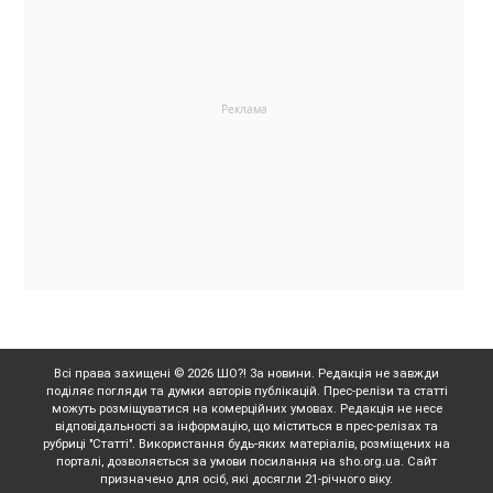
Всі права захищені © 2026 ШО?! За новини. Редакція не завжди
поділяє погляди та думки авторів публікацій. Прес-релізи та статті
можуть розміщуватися на комерційних умовах. Редакція не несе
відповідальності за інформацію, що міститься в прес-релізах та
рубриці "Статті". Використання будь-яких матеріалів, розміщених на
порталі, дозволяється за умови посилання на sho.org.ua. Сайт
призначено для осіб, які досягли 21-річного віку.