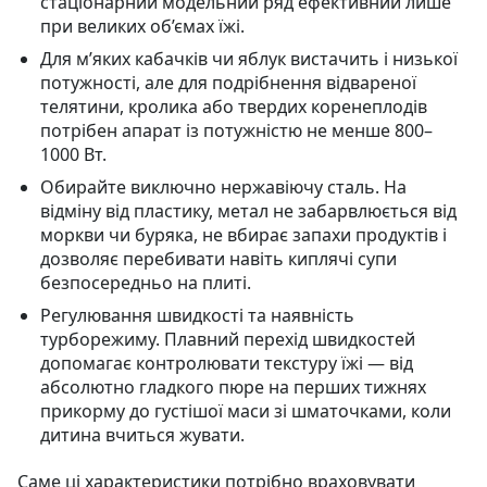
стаціонарний модельний ряд ефективний лише
при великих об’ємах їжі.
Для м’яких кабачків чи яблук вистачить і низької
потужності, але для подрібнення відвареної
телятини, кролика або твердих коренеплодів
потрібен апарат із потужністю не менше 800–
1000 Вт.
Обирайте виключно нержавіючу сталь. На
відміну від пластику, метал не забарвлюється від
моркви чи буряка, не вбирає запахи продуктів і
дозволяє перебивати навіть киплячі супи
безпосередньо на плиті.
Регулювання швидкості та наявність
турборежиму. Плавний перехід швидкостей
допомагає контролювати текстуру їжі — від
абсолютно гладкого пюре на перших тижнях
прикорму до густішої маси зі шматочками, коли
дитина вчиться жувати.
Саме ці характеристики потрібно враховувати