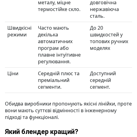
металу, міцне
довговічна
термостійке скло.
нержавіюча
сталь.
Швидкісні
Часто мають
До 20
режими
декілька
швидкостей у
автоматичних
топових ручних
програм або
моделях
плавне інтуїтивне
регулювання.
Ціни
Середній плюс та
Доступний
преміальний
середній
сегменти.
сегмент.
Обидва виробники пропонують якісні лінійки, проте
вони мають суттєві відмінності в інженерному
підході та функціоналі.
Який блендер кращий?