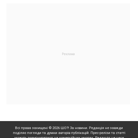
Всі права захищені © 2026 ШО?! За новини. Редакція не завжди
поділяє погляди та думки авторів публікацій. Прес-релізи та статті
можуть розміщуватися на комерційних умовах. Редакція не несе