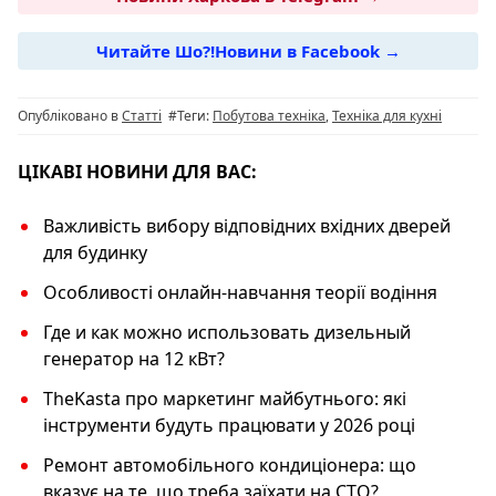
e
g
s
y
Читайте Шо?!Новини в Facebook →
b
ra
A
Li
o
m
p
n
Опубліковано в
Статті
#Теги:
Побутова техніка
,
Техніка для кухні
o
p
k
k
ЦІКАВІ НОВИНИ ДЛЯ ВАС:
Важливість вибору відповідних вхідних дверей
для будинку
Особливості онлайн-навчання теорії водіння
Где и как можно использовать дизельный
генератор на 12 кВт?
TheKasta про маркетинг майбутнього: які
інструменти будуть працювати у 2026 році
Ремонт автомобільного кондиціонера: що
вказує на те, що треба заїхати на СТО?