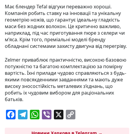
Має блендер Tefal відгуки переважно хороші.
Компанія робить ставку на інновації та унікальну
геометрію ножів, що гарантує ідеальну гладкість
маси без жодних волокон. Це критично важливо,
наприклад, під час приготування пюре з селери чи
м’яса. Крім того, преміальні моделі бренду
обладнані системами захисту двигуна від перегріву.
Zelmer приваблює практичністю, високою базовою
потужністю та багатою комплектацією за помірну
вартість. Їхні прилади чудово справляються з будь-
якими повсякденними завданнями та мають дуже
високу зносостійкість металевих з’єднань, що
робить їх чудовим вибором для раціональних
батьків.
F
T
W
Vi
X
C
a
el
h
b
o
c
e
at
er
p
Новини Харкова в Telegram →