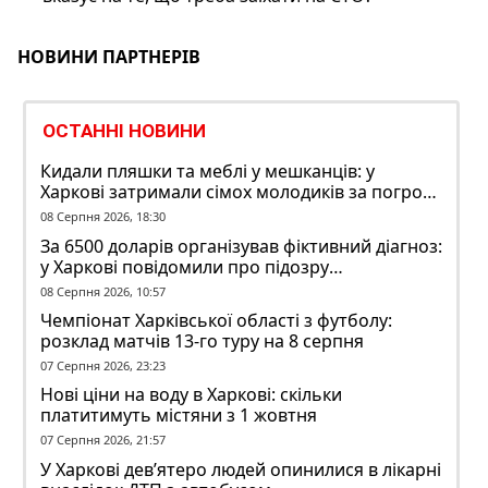
НОВИНИ ПАРТНЕРІВ
ОСТАННІ НОВИНИ
Кидали пляшки та меблі у мешканців: у
Харкові затримали сімох молодиків за погром
у гуртожитку
08 Серпня 2026, 18:30
За 6500 доларів організував фіктивний діагноз:
у Харкові повідомили про підозру
ексзавідувачу психлікарні
08 Серпня 2026, 10:57
Чемпіонат Харківської області з футболу:
розклад матчів 13-го туру на 8 серпня
07 Серпня 2026, 23:23
Нові ціни на воду в Харкові: скільки
платитимуть містяни з 1 жовтня
07 Серпня 2026, 21:57
У Харкові дев’ятеро людей опинилися в лікарні