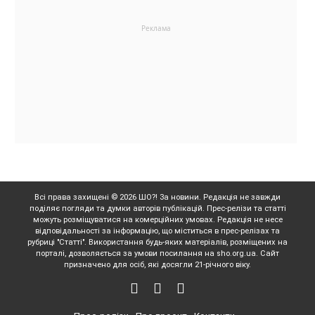
Всі права захищені © 2026 ШО?! За новини. Редакція не завжди
поділяє погляди та думки авторів публікацій. Прес-релізи та статті
можуть розміщуватися на комерційних умовах. Редакція не несе
відповідальності за інформацію, що міститься в прес-релізах та
рубриці "Статті". Використання будь-яких матеріалів, розміщених на
порталі, дозволяється за умови посилання на sho.org.ua. Сайт
призначено для осіб, які досягли 21-річного віку.