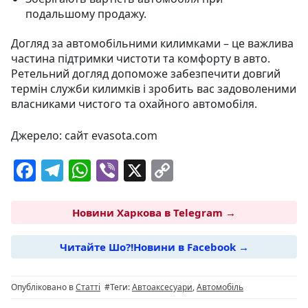
подальшому продажу.
Догляд за автомобільними килимками – це важлива
частина підтримки чистоти та комфорту в авто.
Ретельний догляд допоможе забезпечити довгий
термін служби килимків і зробить вас задоволеними
власниками чистого та охайного автомобіля.
Джерело: сайт evasota.com
F
T
W
Vi
X
C
a
el
h
b
o
c
e
at
er
p
Новини Харкова в Telegram →
e
g
s
y
Читайте Шо?!Новини в Facebook →
b
ra
A
Li
o
m
p
n
Опубліковано в
Статті
#Теги:
Автоаксесуари
,
Автомобіль
o
p
k