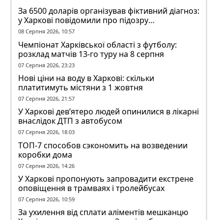
За 6500 доларів організував фіктивний діагноз:
у Харкові повідомили про підозру
ексзавідувачу психлікарні
08 Серпня 2026, 10:57
Чемпіонат Харківської області з футболу:
розклад матчів 13-го туру на 8 серпня
07 Серпня 2026, 23:23
Нові ціни на воду в Харкові: скільки
платитимуть містяни з 1 жовтня
07 Серпня 2026, 21:57
У Харкові дев’ятеро людей опинилися в лікарні
внаслідок ДТП з автобусом
07 Серпня 2026, 18:03
ТОП-7 способов сэкономить на возведении
коробки дома
07 Серпня 2026, 14:26
У Харкові пропонують запровадити екстрене
оповіщення в трамваях і тролейбусах
07 Серпня 2026, 10:59
За ухилення від сплати аліментів мешканцю