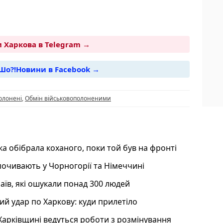
 Харкова в Telegram →
Шо?!Новини в Facebook →
i
олонені
,
Обмін військовополоненими
яка обібрала коханого, поки той був на фронті
ідпочивають у Чорногорії та Німеччині
їв, які ошукали понад 300 людей
ий удар по Харкову: куди прилетіло
 Харківщині ведуться роботи з розмінування