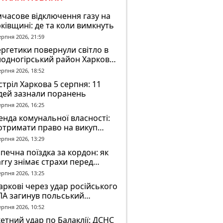
часове відключення газу на
ківщині: де та коли вимкнуть
ерпня 2026, 21:59
ргетики повернули світло в
лодногірський район Харкова
ля ворожого обстрілу
ерпня 2026, 18:52
тріл Харкова 5 серпня: 11
дей зазнали поранень
ерпня 2026, 16:25
нда комунальної власності:
отримати право на викуп
єкта
ерпня 2026, 13:29
печна поїздка за кордон: як
rry знімає страхи перед
вгою дорогою
ерпня 2026, 13:25
аркові через удар російського
ЛА загинув польський
онтер Марек Русек-
ерпня 2026, 10:52
льський
етний удар по Балаклії: ДСНС