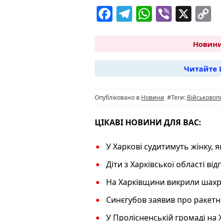
F
T
W
Vi
X
C
a
el
h
b
o
c
e
at
er
p
Новини
e
g
s
y
Читайте 
b
ra
A
L
o
m
p
n
Опубліковано в
Новини
#Теги:
Військовоп
o
p
k
k
ЦІКАВІ НОВИНИ ДЛЯ ВАС:
У Харкові судитимуть жінку, 
Діти з Харківської області в
На Харківщини викрили шахра
Синєгубов заявив про ракетн
У Пролісненській громаді на