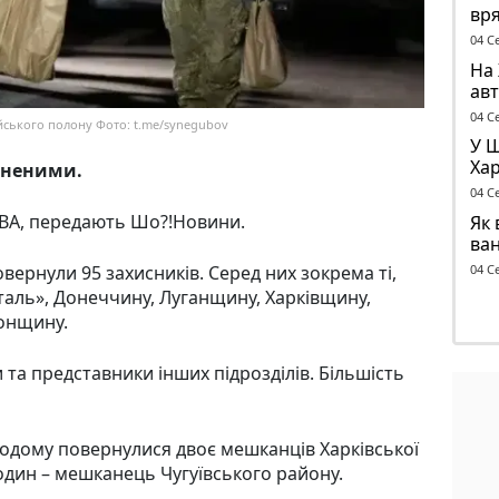
вря
бу
04 С
На 
авт
ант
04 С
йського полону Фото: t.me/synegubov
У 
Хар
оненими.
ск
04 С
ОВА, передають Шо?!Новини.
Як 
ва
04 С
вернули 95 захисників. Серед них зокрема ті,
таль», Донеччину, Луганщину, Харківщину,
сонщину.
та представники інших підрозділів. Більшість
одому повернулися двоє мешканців Харківської
 один – мешканець Чугуївського району.