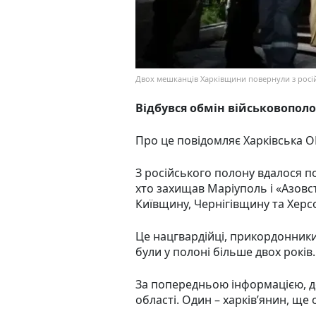
Двох мешканців Харківщини повернули з росі
Відбувся обмін військовопол
Про це повідомляє Харківська 
З російського полону вдалося по
хто захищав Маріуполь і «Азовс
Київщину, Чернігівщину та Хер
Це нацгвардійці, прикордонники 
були у полоні більше двох років.
За попередньою інформацією, д
області. Один – харківʼянин, ще