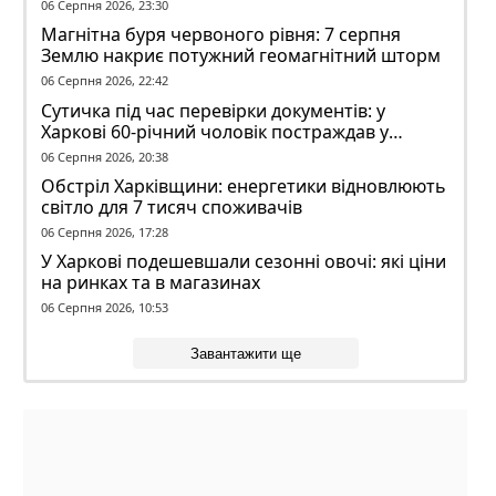
волі
06 Серпня 2026, 23:30
Магнітна буря червоного рівня: 7 серпня
Землю накриє потужний геомагнітний шторм
06 Серпня 2026, 22:42
Сутичка під час перевірки документів: у
Харкові 60-річний чоловік постраждав у
конфлікті з ТЦК
06 Серпня 2026, 20:38
Обстріл Харківщини: енергетики відновлюють
світло для 7 тисяч споживачів
06 Серпня 2026, 17:28
У Харкові подешевшали сезонні овочі: які ціни
на ринках та в магазинах
06 Серпня 2026, 10:53
Завантажити ще