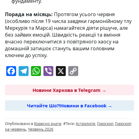
фундаменту.
Порада на місяць:
Протягом усього червня
(особливо після 19 числа завдяки гармонійному тлу
Меркурія та Марса) намагайтеся діяти рішуче, але
без зайвих емоцій. Швидкість реакції та вміння
вчасно переключитися з повітряного хаосу на
домашній затишок стануть вашим головним
ключем до успіху.
F
T
W
Vi
X
C
a
el
h
b
o
c
e
at
er
p
Новини Харкова в Telegram →
e
g
s
y
Читайте Шо?!Новини в Facebook →
b
ra
A
Li
o
m
p
n
Опубліковано в
Корисно знати
#Теги:
Астрологія
,
Гороскоп
,
Гороскоп
o
p
k
на червень
,
Червень 2026