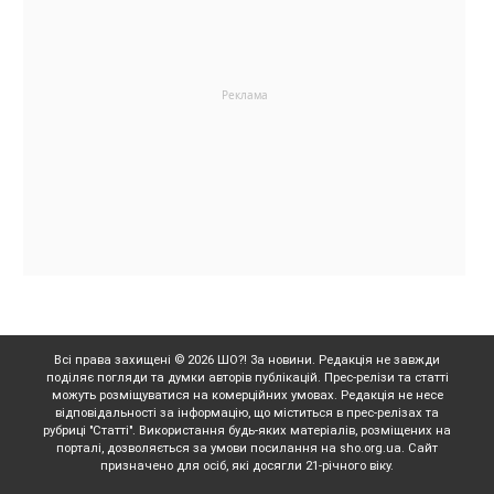
Всі права захищені © 2026 ШО?! За новини. Редакція не завжди
поділяє погляди та думки авторів публікацій. Прес-релізи та статті
можуть розміщуватися на комерційних умовах. Редакція не несе
відповідальності за інформацію, що міститься в прес-релізах та
рубриці "Статті". Використання будь-яких матеріалів, розміщених на
порталі, дозволяється за умови посилання на sho.org.ua. Сайт
призначено для осіб, які досягли 21-річного віку.