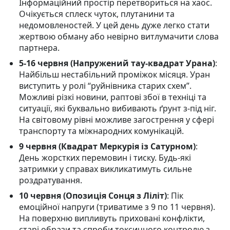
Інформаційний простір перетвориться на хаос.
Очікується сплеск чуток, плутанини та
недомовленостей. У цей день дуже легко стати
жертвою обману або невірно витлумачити слова
партнера.
5-16 червня (Напружений тау-квадрат Урана)
:
Найбільш нестабільний проміжок місяця. Уран
виступить у ролі “руйнівника старих схем”.
Можливі різкі новини, раптові збої в техніці та
ситуації, які буквально вибивають ґрунт з-під ніг.
На світовому рівні можливе загострення у сфері
транспорту та міжнародних комунікацій.
9 червня (Квадрат Меркурія із Сатурном)
:
День жорстких перемовин і тиску. Будь-які
затримки у справах викликатимуть сильне
роздратування.
10 червня (Опозиція Сонця з Ліліт)
: Пік
емоційної напруги (триватиме з 9 по 11 червня).
На поверхню випливуть приховані конфлікти,
старі образи та спроби токсичного контролю з