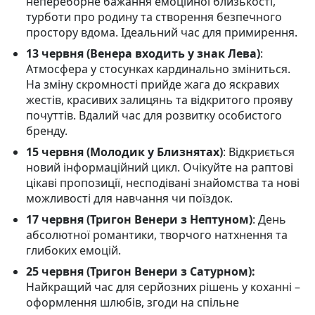
непереборне бажання емоційної близькості,
турботи про родину та створення безпечного
простору вдома. Ідеальний час для примирення.
13 червня (Венера входить у знак Лева)
:
Атмосфера у стосунках кардинально зміниться.
На зміну скромності прийде жага до яскравих
жестів, красивих залицянь та відкритого прояву
почуттів. Вдалий час для розвитку особистого
бренду.
15 червня (Молодик у Близнятах)
: Відкриється
новий інформаційний цикл. Очікуйте на раптові
цікаві пропозиції, несподівані знайомства та нові
можливості для навчання чи поїздок.
17 червня (Тригон Венери з Нептуном)
: День
абсолютної романтики, творчого натхнення та
глибоких емоцій.
25 червня (Тригон Венери з Сатурном):
Найкращий час для серйозних рішень у коханні –
оформлення шлюбів, згоди на спільне