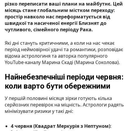
різко переписати ваші плани на майбутнє. Цей
місяць стане глобальним містком переходу:
простір навколо нас переформатується від
швидкої та насиченої енергії Близнят до
чутливого, сімейного періоду Рака.
Які дні стануть критичними, а коли на нас чекає
період неймовірної удачі та романтики, розповідає
відома астрологиня та авторка популярного
YouTube-каналу Марина Скаді (Марина Соколова).
Найнебезпечніші періоди червня:
коли варто бути обережними
У першій половині місяця зірки готують кілька
серйозних перевірок на міцність. Астрологи радять
мінімізувати ризики у такі дні:
4 червня (Квадрат Меркурія з Нептуном)
: