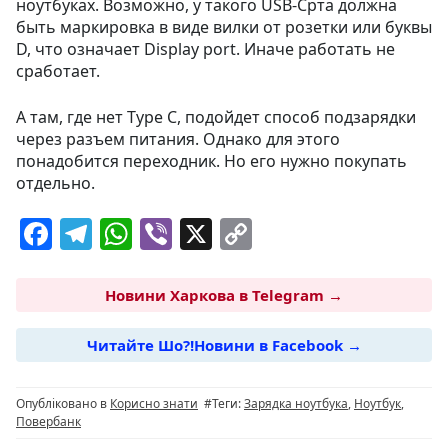
ноутбуках. Возможно, у такого USB-Cрта должна
быть маркировка в виде вилки от розетки или буквы
D, что означает Display port. Иначе работать не
сработает.
А там, где нет Type C, подойдет способ подзарядки
через разъем питания. Однако для этого
понадобится переходник. Но его нужно покупать
отдельно.
F
T
W
Vi
X
C
a
el
h
b
o
c
e
at
er
p
Новини Харкова в Telegram →
e
g
s
y
Читайте Шо?!Новини в Facebook →
b
ra
A
Li
o
m
p
n
Опубліковано в
Корисно знати
#Теги:
Зарядка ноутбука
,
Ноутбук
,
o
p
k
Повербанк