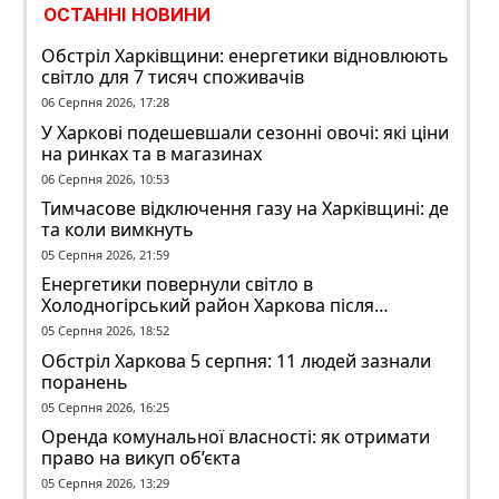
ОСТАННІ НОВИНИ
Обстріл Харківщини: енергетики відновлюють
світло для 7 тисяч споживачів
06 Серпня 2026, 17:28
У Харкові подешевшали сезонні овочі: які ціни
на ринках та в магазинах
06 Серпня 2026, 10:53
Тимчасове відключення газу на Харківщині: де
та коли вимкнуть
05 Серпня 2026, 21:59
Енергетики повернули світло в
Холодногірський район Харкова після
ворожого обстрілу
05 Серпня 2026, 18:52
Обстріл Харкова 5 серпня: 11 людей зазнали
поранень
05 Серпня 2026, 16:25
Оренда комунальної власності: як отримати
право на викуп об’єкта
05 Серпня 2026, 13:29