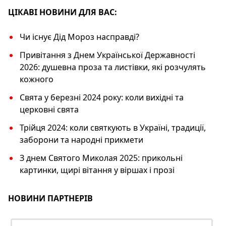
k
ЦІКАВІ НОВИНИ ДЛЯ ВАС:
Чи існує Дід Мороз насправді?
Привітання з Днем Української Державності
2026: душевна проза та листівки, які розчулять
кожного
Свята у березні 2024 року: коли вихідні та
церковні свята
Трійця 2024: коли святкують в Україні, традиції,
заборони та народні прикмети
З днем Святого Миколая 2025: прикольні
картинки, щирі вітання у віршах і прозі
НОВИНИ ПАРТНЕРІВ