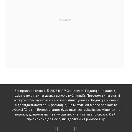
Всі права захищені © 2026 ШО?! За новини. Редакція не завжди
поділяє погляди та думки авторів публікацій. Прес-релізи та статті
можуть розміщуватися на комерційних умовах. Редакція не несе
відповідальності за інформацію, що міститься в прес-релізах та
рубриці "Статті". Використання будь-яких матеріалів, розміщених на
порталі, дозволяється за умови посилання на sho.org.ua. Сайт
призначено для осіб, які досягли 21-річного віку.