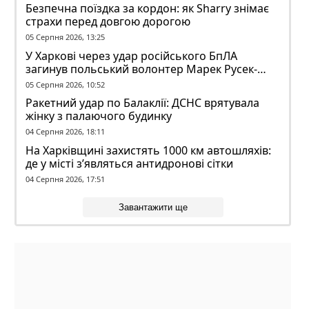
Безпечна поїздка за кордон: як Sharry знімає
страхи перед довгою дорогою
05 Серпня 2026, 13:25
У Харкові через удар російського БпЛА
загинув польський волонтер Марек Русек-
Вольський
05 Серпня 2026, 10:52
Ракетний удар по Балаклії: ДСНС врятувала
жінку з палаючого будинку
04 Серпня 2026, 18:11
На Харківщині захистять 1000 км автошляхів:
де у місті з’являться антидронові сітки
04 Серпня 2026, 17:51
Завантажити ще