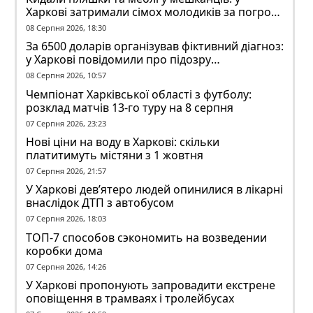
Харкові затримали сімох молодиків за погром
у гуртожитку
08 Серпня 2026, 18:30
За 6500 доларів організував фіктивний діагноз:
у Харкові повідомили про підозру
ексзавідувачу психлікарні
08 Серпня 2026, 10:57
Чемпіонат Харківської області з футболу:
розклад матчів 13-го туру на 8 серпня
07 Серпня 2026, 23:23
Нові ціни на воду в Харкові: скільки
платитимуть містяни з 1 жовтня
07 Серпня 2026, 21:57
У Харкові дев’ятеро людей опинилися в лікарні
внаслідок ДТП з автобусом
07 Серпня 2026, 18:03
ТОП-7 способов сэкономить на возведении
коробки дома
07 Серпня 2026, 14:26
У Харкові пропонують запровадити екстрене
оповіщення в трамваях і тролейбусах