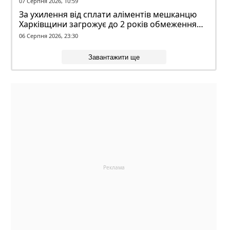
07 Серпня 2026, 10:59
За ухилення від сплати аліментів мешканцю
Харківщини загрожує до 2 років обмеження
волі
06 Серпня 2026, 23:30
Завантажити ще