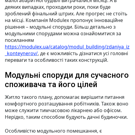
малогабаритної будівлі витрачалися місяці. А в
деяких випадках, проходили роки, поки буде
зроблений фінальний штрих. Але прогрес не стоїть
на місці. Компанія Modulex пропонує інноваційне
рішення – модульні споруди. Більш детально з
модульними спорудами можна ознайомитися за
посиланням
https://modulex.ua/catalog/modul_building/zdaniya_iz
_konteynerov/
, де є можливість дізнатися усі головні
переваги та особливості таких конструкцій.
Модульні споруди для сучасного
споживача та його цілей
Житло такого плану, допомагає вирішити питання
комфортного розташування робітників. Також воно
може служити тимчасовою лікарнею або офісом.
Нерідко, таким способом будують дачні будиночки.
Особливістю модульного помешкання, є