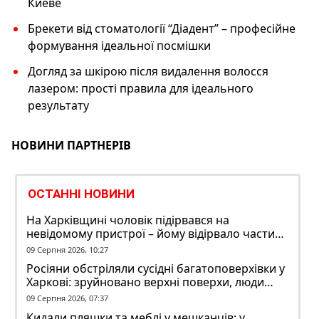
Киеве
Брекети від стоматології “Діадент” – професійне
формування ідеальної посмішки
Догляд за шкірою після видалення волосся
лазером: прості правила для ідеального
результату
НОВИНИ ПАРТНЕРІВ
ОСТАННІ НОВИНИ
На Харківщині чоловік підірвався на
невідомому пристрої – йому відірвало частину
руки
09 Серпня 2026, 10:27
Росіяни обстріляли сусідні багатоповерхівки у
Харкові: зруйновано верхні поверхи, люди
заблоковані
09 Серпня 2026, 07:37
Кидали пляшки та меблі у мешканців: у