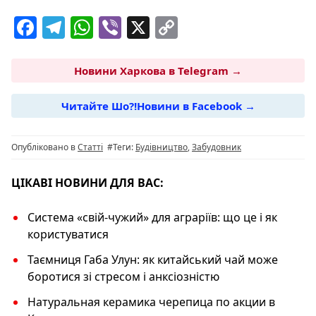
F
T
W
Vi
X
C
a
el
h
b
o
c
e
at
er
p
Новини Харкова в Telegram →
e
g
s
y
Читайте Шо?!Новини в Facebook →
b
ra
A
Li
o
m
p
n
Опубліковано в
Статті
#Теги:
Будівництво
,
Забудовник
o
p
k
k
ЦІКАВІ НОВИНИ ДЛЯ ВАС:
Система «свій-чужий» для аграріїв: що це і як
користуватися
Таємниця Габа Улун: як китайський чай може
боротися зі стресом і анксіозністю
Натуральная керамика черепица по акции в