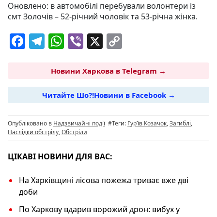
Оновлено: в автомобілі перебували волонтери із
смт Золочів – 52-річний чоловік та 53-річна жінка.
F
T
W
Vi
X
C
a
el
h
b
o
c
e
at
er
p
Новини Харкова в Telegram →
e
g
s
y
Читайте Шо?!Новини в Facebook →
b
ra
A
Li
o
m
p
n
Опубліковано в
Надзвичайні події
#Теги:
Гурʼїв Козачок
,
Загиблі
,
o
p
k
Наслідки обстрілу
,
Обстріли
k
ЦІКАВІ НОВИНИ ДЛЯ ВАС:
На Харківщині лісова пожежа триває вже дві
доби
По Харкову вдарив ворожий дрон: вибух у