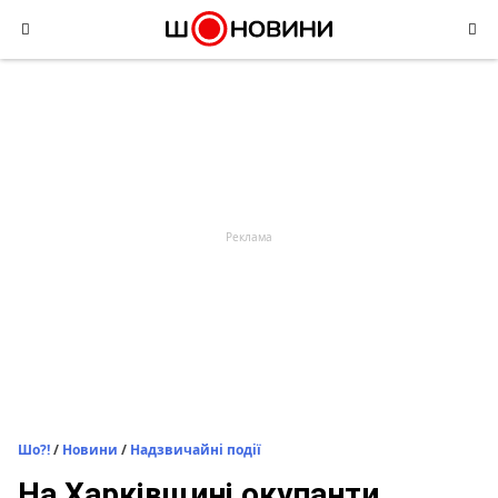
Skip
to
content
Шо?!
/
Новини
/
Надзвичайні події
На Харківщині окупанти