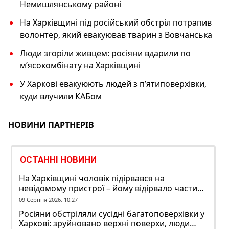
Немишлянському районі
На Харківщині під російський обстріл потрапив
волонтер, який евакуював тварин з Вовчанська
Люди згоріли живцем: росіяни вдарили по
мʼясокомбінату на Харківщині
У Харкові евакуюють людей з пʼятиповерхівки,
куди влучили КАБом
НОВИНИ ПАРТНЕРІВ
ОСТАННІ НОВИНИ
На Харківщині чоловік підірвався на
невідомому пристрої – йому відірвало частину
руки
09 Серпня 2026, 10:27
Росіяни обстріляли сусідні багатоповерхівки у
Харкові: зруйновано верхні поверхи, люди