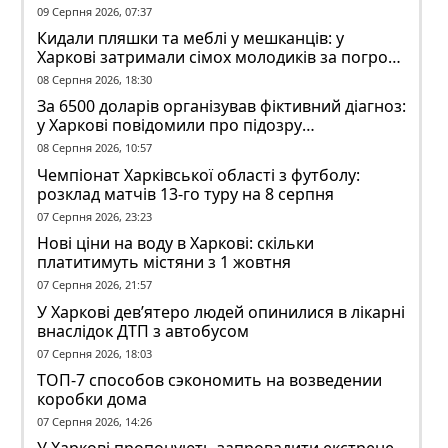
заблоковані
09 Серпня 2026, 07:37
Кидали пляшки та меблі у мешканців: у
Харкові затримали сімох молодиків за погром
у гуртожитку
08 Серпня 2026, 18:30
За 6500 доларів організував фіктивний діагноз:
у Харкові повідомили про підозру
ексзавідувачу психлікарні
08 Серпня 2026, 10:57
Чемпіонат Харківської області з футболу:
розклад матчів 13-го туру на 8 серпня
07 Серпня 2026, 23:23
Нові ціни на воду в Харкові: скільки
платитимуть містяни з 1 жовтня
07 Серпня 2026, 21:57
У Харкові дев’ятеро людей опинилися в лікарні
внаслідок ДТП з автобусом
07 Серпня 2026, 18:03
ТОП-7 способов сэкономить на возведении
коробки дома
07 Серпня 2026, 14:26