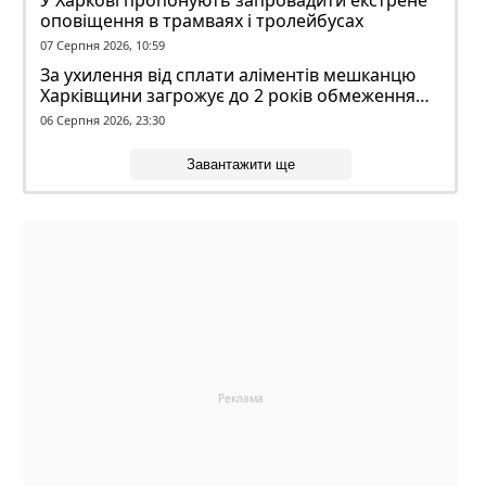
У Харкові пропонують запровадити екстрене
оповіщення в трамваях і тролейбусах
07 Серпня 2026, 10:59
За ухилення від сплати аліментів мешканцю
Харківщини загрожує до 2 років обмеження
волі
06 Серпня 2026, 23:30
Завантажити ще