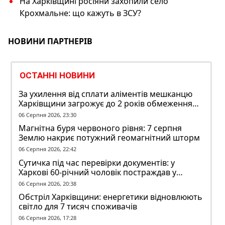
На Харківщині росіяни захопили село
Крохмальне: що кажуть в ЗСУ?
НОВИНИ ПАРТНЕРІВ
ОСТАННІ НОВИНИ
За ухилення від сплати аліментів мешканцю
Харківщини загрожує до 2 років обмеження
волі
06 Серпня 2026, 23:30
Магнітна буря червоного рівня: 7 серпня
Землю накриє потужний геомагнітний шторм
06 Серпня 2026, 22:42
Сутичка під час перевірки документів: у
Харкові 60-річний чоловік постраждав у
конфлікті з ТЦК
06 Серпня 2026, 20:38
Обстріл Харківщини: енергетики відновлюють
світло для 7 тисяч споживачів
06 Серпня 2026, 17:28