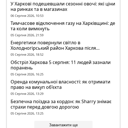
У Харкові подешевшали сезонні овочі: які ціни
на ринках та в магазинах
06 Серпня 2026, 10:53
Тимчасове відключення газу на Харківщині: де
та коли вимкнуть
05 Серпня 2026, 21:59
Енергетики повернули світло в
Холодногірський район Харкова після
ворожого обстрілу
05 Серпня 2026, 18:52
Обстріл Харкова 5 серпня: 11 людей зазнали
поранень
05 Серпня 2026, 16:25
Оренда комунальної власності: як отримати
право на викуп об’єкта
05 Серпня 2026, 13:29
Безпечна поїздка за кордон: як Sharry знімає
страхи перед довгою дорогою
05 Серпня 2026, 13:25
Завантажити ще