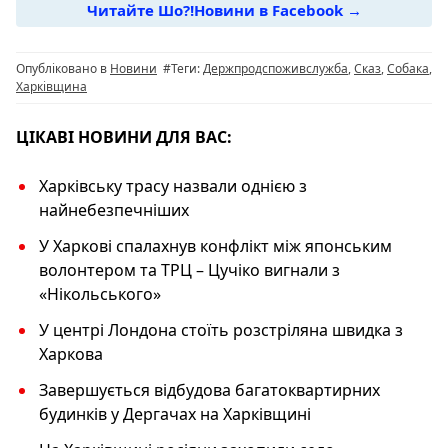
Читайте Шо?!Новини в Facebook →
b
ra
A
Li
o
m
p
n
Опубліковано в
Новини
#Теги:
Держпродспоживслужба
,
Сказ
,
Собака
,
o
p
k
Харківщина
k
ЦІКАВІ НОВИНИ ДЛЯ ВАС:
Харківську трасу назвали однією з
найнебезпечніших
У Харкові спалахнув конфлікт між японським
волонтером та ТРЦ – Цучіко вигнали з
«Нікольського»
У центрі Лондона стоїть розстріляна швидка з
Харкова
Завершується відбудова багатоквартирних
будинків у Дергачах на Харківщині