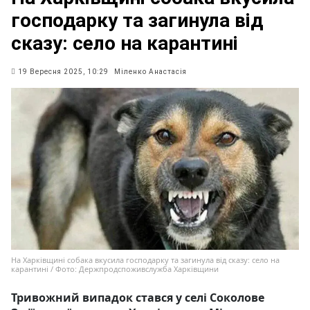
господарку та загинула від
сказу: село на карантині
19 Вересня 2025, 10:29
Міленко Анастасія
На Харківщині собака вкусила господарку та загинула від сказу: село на
карантині / Фото: Держпродспоживслужба Харківщини
Тривожний випадок стався у селі Соколове