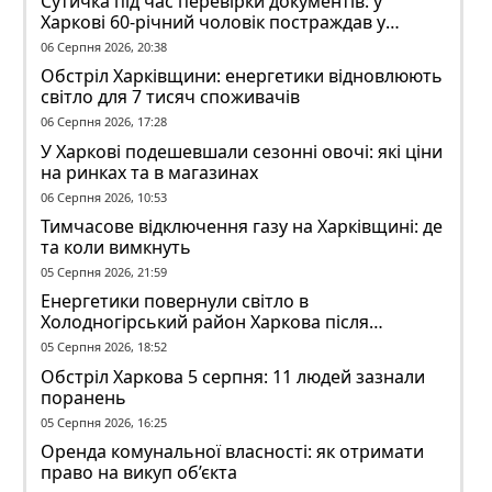
Сутичка під час перевірки документів: у
Харкові 60-річний чоловік постраждав у
конфлікті з ТЦК
06 Серпня 2026, 20:38
Обстріл Харківщини: енергетики відновлюють
світло для 7 тисяч споживачів
06 Серпня 2026, 17:28
У Харкові подешевшали сезонні овочі: які ціни
на ринках та в магазинах
06 Серпня 2026, 10:53
Тимчасове відключення газу на Харківщині: де
та коли вимкнуть
05 Серпня 2026, 21:59
Енергетики повернули світло в
Холодногірський район Харкова після
ворожого обстрілу
05 Серпня 2026, 18:52
Обстріл Харкова 5 серпня: 11 людей зазнали
поранень
05 Серпня 2026, 16:25
Оренда комунальної власності: як отримати
право на викуп об’єкта