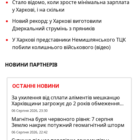
Стало відомо, коли зросте мінімальна зарплата
у Харкові, і на скільки
Новий рекорд: у Харкові виготовили
Дзеркальний струмінь з пряників
У Харкові представники Немишлянського ТЦК
побили колишнього військового (відео)
НОВИНИ ПАРТНЕРІВ
ОСТАННІ НОВИНИ
За ухилення від сплати аліментів мешканцю
Харківщини загрожує до 2 років обмеження
волі
06 Серпня 2026, 23:30
Магнітна буря червоного рівня: 7 серпня
Землю накриє потужний геомагнітний шторм
06 Серпня 2026, 22:42