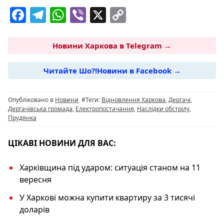
F
T
W
Vi
X
C
a
el
h
b
o
c
e
at
er
p
Новини Харкова в Telegram →
e
g
s
y
Читайте Шо?!Новини в Facebook →
b
ra
A
Li
o
m
p
n
Опубліковано в
Новини
#Теги:
Відновлення Харкова
,
Дергачі
,
o
p
k
Дергачівська громада
,
Електропостачання
,
Наслідки обстрілу
,
Прудянка
k
ЦІКАВІ НОВИНИ ДЛЯ ВАС:
Харківщина під ударом: ситуація станом на 11
вересня
У Харкові можна купити квартиру за 3 тисячі
доларів