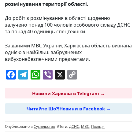
розмінування території області.
До робіт з розмінування в області щоденно
залучено понад 100 чоловік особового складу ДСНС
та понад 40 одиниць спецтехніки.
За даними МВС України, Харківська область визнана
однією з найбільш забруднених
вибухонебезпечними предметами.
F
T
W
Vi
X
C
a
el
h
b
o
c
e
at
er
p
Новини Харкова в Telegram →
e
g
s
y
Читайте Шо?!Новини в Facebook →
b
ra
A
Li
o
m
p
n
Опубліковано в
Суспільство
#Теги:
ДСНС
,
МВС
,
Поліція
o
p
k