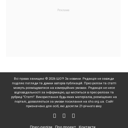
Всі права захищені © 2026 ШО?! За новини. Редакція не завжди
поділяє погляди та думки авторів публікацій. Прес-релізи та статті
можуть розміщуватися на комерційних умовах. Редакція не несе
відповідальності за інформацію, що міститься в прес-релізах та
рубриці "Статті". Використання будь-яких матеріалів, розміщених на
порталі, дозволяється за умови посилання на sho.org.ua. Сайт
призначено для осіб, які досягли 21-річного віку.
Прес-релізи
Про проект
Контакти