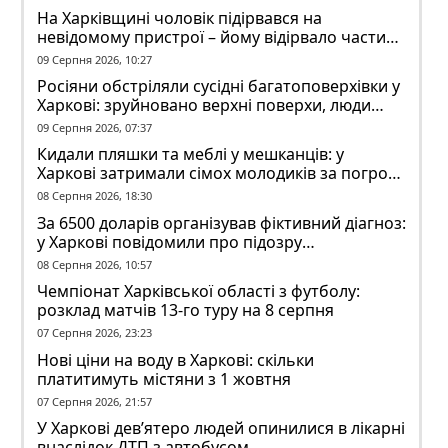
На Харківщині чоловік підірвався на
невідомому пристрої – йому відірвало частину
руки
09 Серпня 2026, 10:27
Росіяни обстріляли сусідні багатоповерхівки у
Харкові: зруйновано верхні поверхи, люди
заблоковані
09 Серпня 2026, 07:37
Кидали пляшки та меблі у мешканців: у
Харкові затримали сімох молодиків за погром
у гуртожитку
08 Серпня 2026, 18:30
За 6500 доларів організував фіктивний діагноз:
у Харкові повідомили про підозру
ексзавідувачу психлікарні
08 Серпня 2026, 10:57
Чемпіонат Харківської області з футболу:
розклад матчів 13-го туру на 8 серпня
07 Серпня 2026, 23:23
Нові ціни на воду в Харкові: скільки
платитимуть містяни з 1 жовтня
07 Серпня 2026, 21:57
У Харкові дев’ятеро людей опинилися в лікарні
внаслідок ДТП з автобусом