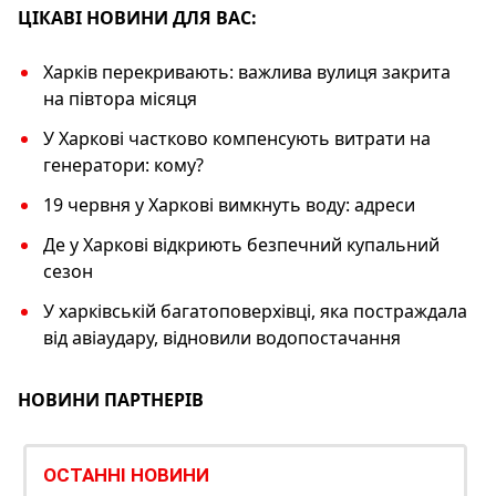
k
ЦІКАВІ НОВИНИ ДЛЯ ВАС:
Харків перекривають: важлива вулиця закрита
на півтора місяця
У Харкові частково компенсують витрати на
генератори: кому?
19 червня у Харкові вимкнуть воду: адреси
Де у Харкові відкриють безпечний купальний
сезон
У харківській багатоповерхівці, яка постраждала
від авіаудару, відновили водопостачання
НОВИНИ ПАРТНЕРІВ
ОСТАННІ НОВИНИ