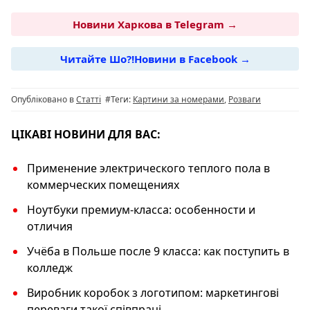
a
el
h
b
o
c
e
at
er
p
Новини Харкова в Telegram →
e
g
s
y
Читайте Шо?!Новини в Facebook →
b
ra
A
Li
o
m
p
n
Опубліковано в
Статті
#Теги:
Картини за номерами
,
Розваги
o
p
k
k
ЦІКАВІ НОВИНИ ДЛЯ ВАС:
Применение электрического теплого пола в
коммерческих помещениях
Ноутбуки премиум-класса: особенности и
отличия
Учёба в Польше после 9 класса: как поступить в
колледж
Виробник коробок з логотипом: маркетингові
переваги такої співпраці