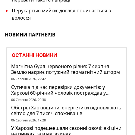
Перукарські мийки: догляд починається з
волосся
НОВИНИ ПАРТНЕРІВ
ОСТАННІ НОВИНИ
Магнітна буря червоного рівня: 7 серпня
Землю накриє потужний геомагнітний шторм
06 Серпня 2026, 22:42
Сутичка під час перевірки документів: у
Харкові 60-річний чоловік постраждав у
конфлікті з ТЦК
06 Серпня 2026, 20:38
Обстріл Харківщини: енергетики відновлюють
світло для 7 тисяч споживачів
06 Серпня 2026, 17:28
У Харкові подешевшали сезонні овочі: які ціни
на ринках та в магазинах