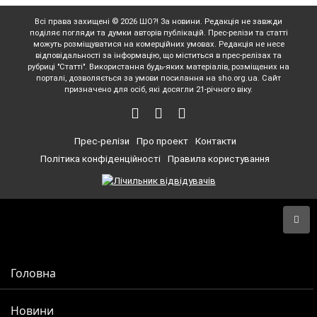
Всі права захищені © 2026 ШО?! За новини. Редакція не завжди
поділяє погляди та думки авторів публікацій. Прес-релізи та статті
можуть розміщуватися на комерційних умовах. Редакція не несе
відповідальності за інформацію, що міститься в прес-релізах та
рубриці "Статті". Використання будь-яких матеріалів, розміщених на
порталі, дозволяється за умови посилання на sho.org.ua. Сайт
призначено для осіб, які досягли 21-річного віку.
Прес-релізи
Про проект
Контакти
Політика конфіденційності
Правила користування
Головна
Новини