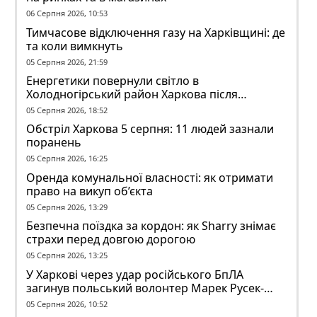
06 Серпня 2026, 10:53
Тимчасове відключення газу на Харківщині: де
та коли вимкнуть
05 Серпня 2026, 21:59
Енергетики повернули світло в
Холодногірський район Харкова після
ворожого обстрілу
05 Серпня 2026, 18:52
Обстріл Харкова 5 серпня: 11 людей зазнали
поранень
05 Серпня 2026, 16:25
Оренда комунальної власності: як отримати
право на викуп об’єкта
05 Серпня 2026, 13:29
Безпечна поїздка за кордон: як Sharry знімає
страхи перед довгою дорогою
05 Серпня 2026, 13:25
У Харкові через удар російського БпЛА
загинув польський волонтер Марек Русек-
Вольський
05 Серпня 2026, 10:52