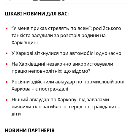
o
p
k
k
ЦІКАВІ НОВИНИ ДЛЯ ВАС:
“У меня приказ стрелять по всем”: російського
танкіста засудили за розстріл родини на
Харківщині
У Харкові зіткнулися три автомобілі одночасно
На Харківщині незаконно використовували
працю неповнолітніх: що відомо?
Росіяни здійснили авіаудар по промисловій зоні
Харкова – є постраждалі
Нічний авіаудар по Харкову: під завалами
виявили тіло загиблого, серед постраждалих –
діти
НОВИНИ ПАРТНЕРІВ