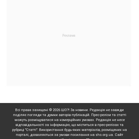
Всі права захищені © 2026 ШО?! За новини. Редакція не завжди
поділяє погляди та думки авторів публікацій. Прес-релізи та статті
можуть розміщуватися на комерційних умовах. Редакція не несе
відповідальності за інформацію, що міститься в прес-релізах та
рубриці "Статті". Використання будь-яких матеріалів, розміщених на
порталі, дозволяється за умови посилання на sho.org.ua. Сайт