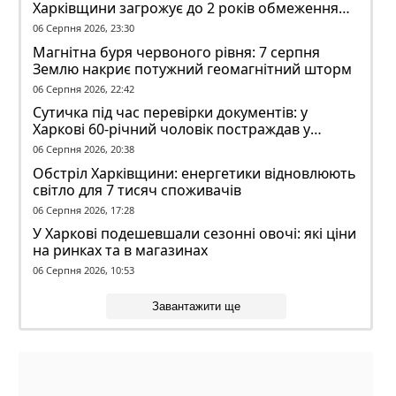
Харківщини загрожує до 2 років обмеження
волі
06 Серпня 2026, 23:30
Магнітна буря червоного рівня: 7 серпня
Землю накриє потужний геомагнітний шторм
06 Серпня 2026, 22:42
Сутичка під час перевірки документів: у
Харкові 60-річний чоловік постраждав у
конфлікті з ТЦК
06 Серпня 2026, 20:38
Обстріл Харківщини: енергетики відновлюють
світло для 7 тисяч споживачів
06 Серпня 2026, 17:28
У Харкові подешевшали сезонні овочі: які ціни
на ринках та в магазинах
06 Серпня 2026, 10:53
Завантажити ще