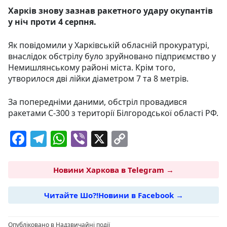
Харків знову зазнав ракетного удару окупантів
у ніч проти 4 серпня.
Як повідомили у Харківській обласній прокуратурі,
внаслідок обстрілу було зруйновано підприємство у
Немишлянському районі міста. Крім того,
утворилося дві лійки діаметром 7 та 8 метрів.
За попередніми даними, обстріл провадився
ракетами С-300 з території Білгородської області РФ.
F
T
W
Vi
X
C
a
el
h
b
o
c
e
at
er
p
Новини Харкова в Telegram →
e
g
s
y
Читайте Шо?!Новини в Facebook →
b
ra
A
Li
o
m
p
n
Опубліковано в
Надзвичайні події