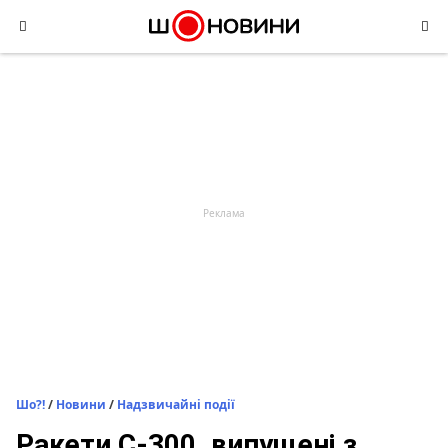
Skip
to
content
Шо?!
/
Новини
/
Надзвичайні події
Ракети С-300, випущені з