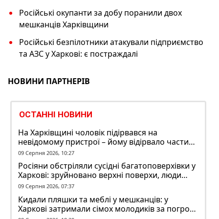
Російські окупанти за добу поранили двох
мешканців Харківщини
Російські безпілотники атакували підприємство
та АЗС у Харкові: є постраждалі
НОВИНИ ПАРТНЕРІВ
ОСТАННІ НОВИНИ
На Харківщині чоловік підірвався на
невідомому пристрої – йому відірвало частину
руки
09 Серпня 2026, 10:27
Росіяни обстріляли сусідні багатоповерхівки у
Харкові: зруйновано верхні поверхи, люди
заблоковані
09 Серпня 2026, 07:37
Кидали пляшки та меблі у мешканців: у
Харкові затримали сімох молодиків за погром
у гуртожитку