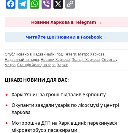
F
T
W
Vi
X
C
a
el
h
b
o
c
e
at
er
p
Новини Харкова в Telegram →
e
g
s
y
Читайте Шо?!Новини в Facebook →
b
ra
A
Li
o
m
p
n
Опубліковано в
Надзвичайні події
#Теги:
Метро Харкова
,
o
p
k
Надзвичайна подія
,
Новини Харкова
,
Поліція Харкова
,
Смерть у
метро
,
Станція Холодна гора
,
Харків
k
ЦІКАВІ НОВИНИ ДЛЯ ВАС:
Харківʼянин за гроші підпалив Укрпошту
Окупанти завдали ударів по лісосмузі у центрі
Харкова
Моторошна ДТП на Харківщині: перекинувся
мікроавтобус з пасажирами