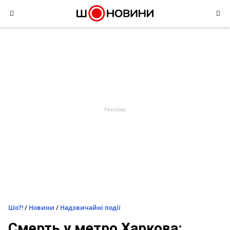
Skip
to
content
Шо?!
/
Новини
/
Надзвичайні події
Смерть у метро Харкова: