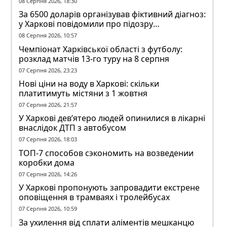
08 Серпня 2026, 18:30
За 6500 доларів організував фіктивний діагноз:
у Харкові повідомили про підозру
ексзавідувачу психлікарні
08 Серпня 2026, 10:57
Чемпіонат Харківської області з футболу:
розклад матчів 13-го туру на 8 серпня
07 Серпня 2026, 23:23
Нові ціни на воду в Харкові: скільки
платитимуть містяни з 1 жовтня
07 Серпня 2026, 21:57
У Харкові дев’ятеро людей опинилися в лікарні
внаслідок ДТП з автобусом
07 Серпня 2026, 18:03
ТОП-7 способов сэкономить на возведении
коробки дома
07 Серпня 2026, 14:26
У Харкові пропонують запровадити екстрене
оповіщення в трамваях і тролейбусах
07 Серпня 2026, 10:59
За ухилення від сплати аліментів мешканцю