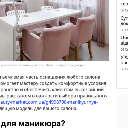
се
ге
06 С
Сут
док
чол
06 С
ТЦ
Обс
від
сп
06 С
У Х
ово
для вашего салона красоты / Фото: з відкритих джерел
ма
06 С
отъемлемая часть оснащения любого салона
помогает мастеру создать комфортные условия
странство и обеспечить клиентам высочайший
е мы расскажем о важности выбора правильного
beauty-market.com.ua/g4998798-manikyurnye-
одящую модель для вашего салона.
к для маникюра?