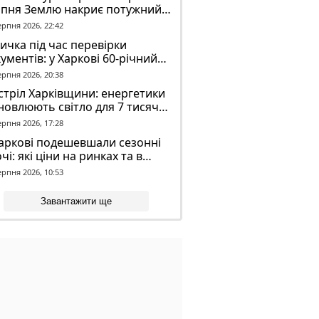
рпня Землю накриє потужний
омагнітний шторм
ерпня 2026, 22:42
ичка під час перевірки
ументів: у Харкові 60-річний
овік постраждав у конфлікті з
ерпня 2026, 20:38
К
тріл Харківщини: енергетики
новлюють світло для 7 тисяч
оживачів
ерпня 2026, 17:28
аркові подешевшали сезонні
чі: які ціни на ринках та в
газинах
ерпня 2026, 10:53
Завантажити ще