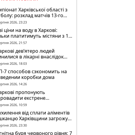
піонат Харківської області з
болу: розклад матчів 13-го
у на 8 серпня
ерпня 2026, 23:23
і ціни на воду в Харкові:
льки платитимуть містяни з 1
втня
ерпня 2026, 21:57
аркові дев’ятеро людей
нилися в лікарні внаслідок
П з автобусом
ерпня 2026, 18:03
П-7 способов сэкономить на
зведении коробки дома
ерпня 2026, 14:26
Харкові пропонують
провадити екстрене
віщення в трамваях і
ерпня 2026, 10:59
олейбусах
ухилення від сплати аліментів
шканцю Харківщини загрожує
2 років обмеження волі
ерпня 2026, 23:30
нітна буря червоного рівня: 7