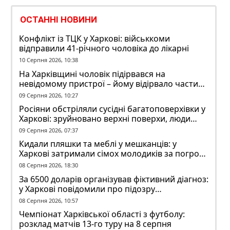
ОСТАННІ НОВИНИ
Конфлікт із ТЦК у Харкові: військкоми
відправили 41-річного чоловіка до лікарні
10 Серпня 2026, 10:38
На Харківщині чоловік підірвався на
невідомому пристрої – йому відірвало частину
руки
09 Серпня 2026, 10:27
Росіяни обстріляли сусідні багатоповерхівки у
Харкові: зруйновано верхні поверхи, люди
заблоковані
09 Серпня 2026, 07:37
Кидали пляшки та меблі у мешканців: у
Харкові затримали сімох молодиків за погром
у гуртожитку
08 Серпня 2026, 18:30
За 6500 доларів організував фіктивний діагноз:
у Харкові повідомили про підозру
ексзавідувачу психлікарні
08 Серпня 2026, 10:57
Чемпіонат Харківської області з футболу:
розклад матчів 13-го туру на 8 серпня