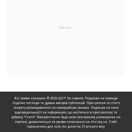
Всі права захищені © 2026 ШО?! За новини. Редакція не завжди
поділяє погляди та думки авторів публікацій. Прес-релізи та статті
можуть розміщуватися на комерційних умовах. Редакція не несе
відповідальності за інформацію, що міститься в прес-релізах та
рубриці "Статті". Використання будь-яких матеріалів, розміщених на
порталі, дозволяється за умови посилання на sho.org.ua. Сайт
призначено для осіб, які досягли 21-річного віку.